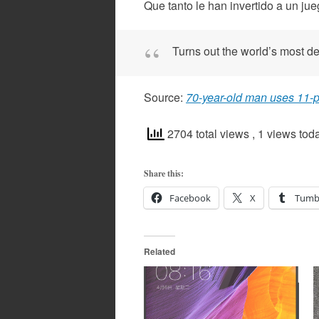
Que tanto le han invertido a un ju
Turns out the world’s most d
Source:
70-year-old man uses 11-p
2704 total views
, 1 views tod
Share this:
Facebook
X
Tumb
Related