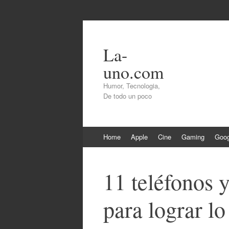
La-
uno.com
Humor, Tecnologia,
De todo un poco
Skip
Home
Apple
Cine
Gaming
Goog
to
content
11 teléfonos
para lograr l