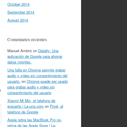
October 2014
September 2014
August 2014
Comentarios recientes
Manuel Ambriz
on
Datally: Una
aplicación de Google para ahorrar
datos móviles.
Una falla en Chrome permite grabar
audio y vídeo sin consentimiento del
usuario.
on
Chrome puede ser usado
para grabar audio y video sin
s
consentimiento del usuario
Xiaomi Mi Mix, el telefono de
ensueño | La-uno.com
on
Pixel, el
telefono de Google
Apple retira las MacBook Pro no-
retina de las Apple Store | La-