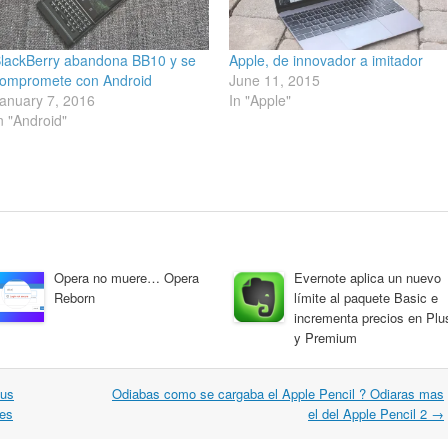
lackBerry abandona BB10 y se
Apple, de innovador a imitador
ompromete con Android
June 11, 2015
anuary 7, 2016
In "Apple"
n "Android"
Opera no muere… Opera
Evernote aplica un nuevo
Reborn
límite al paquete Basic e
incrementa precios en Plu
y Premium
tus
Odiabas como se cargaba el Apple Pencil ? Odiaras mas
ees
el del Apple Pencil 2
→