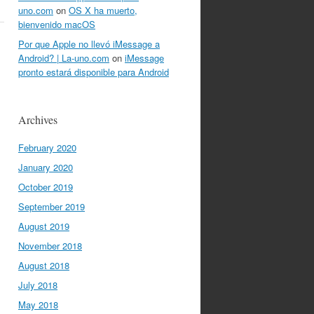
uno.com
on
OS X ha muerto,
bienvenido macOS
Por que Apple no llevó iMessage a
Android? | La-uno.com
on
iMessage
pronto estará disponible para Android
Archives
February 2020
January 2020
October 2019
September 2019
August 2019
November 2018
August 2018
July 2018
May 2018