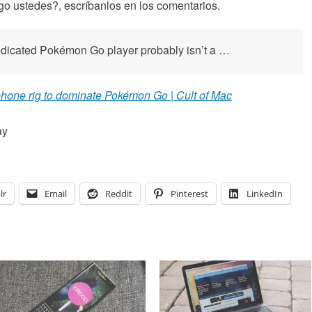
ego ustedes?, escríbanlos en los comentarios.
edicated Pokémon Go player probably isn’t a …
hone rig to dominate Pokémon Go | Cult of Mac
ay
lr
Email
Reddit
Pinterest
LinkedIn