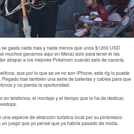
ues se gasta nada mas y nada menos que unos $1200 USD
ue muchos ganamos aquí en Mexa) solo para tener el las
er atrapar a los mejores Pokémon cuando sale de cacería.
ositivos, que por lo que se ve no son iPhone, este rig lo puede
ta. Pegado trae también una serie de baterías y cables para que
éfonos y no pierda la oportunidad.
do en telefonos, el montaje y el tiempo que le ha de dedicar,
kestops.
 una especie de atracción turística local por su pintoresco
o a un juego que yo pensé que ya habría pasado de moda.