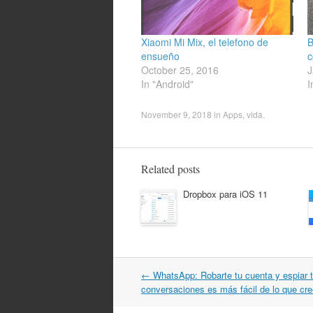
Xiaomi Mi Mix, el telefono de
B
ensueño
c
October 25, 2016
J
In "Android"
I
November 9, 2018
in
Apps
,
vida
.
Related posts
Dropbox para iOS 11
Post
←
WhatsApp: Robarte tu cuenta y espiar 
navigation
conversaciones es más fácil de lo que cr