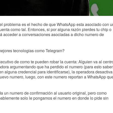
el problema es el hecho de que WhatsApp esta asociado con u
enta como tal. Entonces, si por alguna razón pierdes tu chip o
rá acceder a conversaciones asociadas a dicho numero de
ejores tecnologias como Telegram?
ecutivo de como te pueden robar la cuenta: Alguien va al centr
radora argumentando que ha perdido el numero (para esto sabe
en alguna credencial para identificarse), la operadora desactiva
 nuevo numero, luego, con este numero reportan a WhatsApp qu
da un numero de confirmación al usuario original, pero como
bablemente solo le pongamos el numero en donde lo pide sin