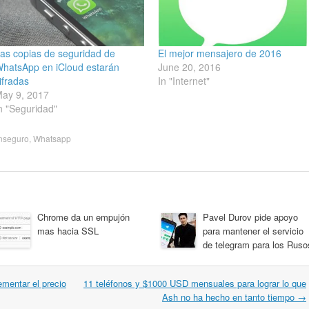
as copias de seguridad de
El mejor mensajero de 2016
hatsApp en iCloud estarán
June 20, 2016
ifradas
In "Internet"
ay 9, 2017
n "Seguridad"
nseguro
,
Whatsapp
Chrome da un empujón
Pavel Durov pide apoyo
mas hacia SSL
para mantener el servicio
de telegram para los Ruso
ementar el precio
11 teléfonos y $1000 USD mensuales para lograr lo que
Ash no ha hecho en tanto tiempo
→