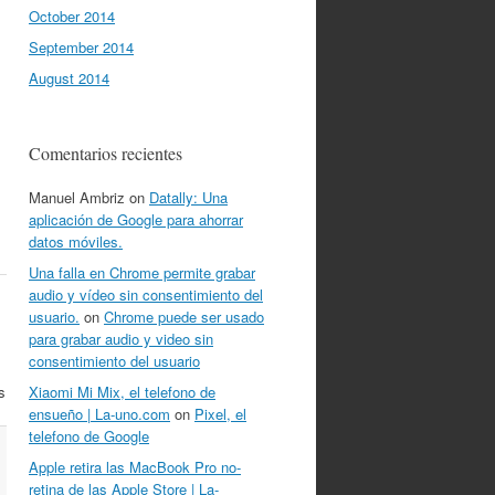
October 2014
September 2014
August 2014
Comentarios recientes
Manuel Ambriz
on
Datally: Una
aplicación de Google para ahorrar
datos móviles.
Una falla en Chrome permite grabar
audio y vídeo sin consentimiento del
usuario.
on
Chrome puede ser usado
para grabar audio y video sin
consentimiento del usuario
Xiaomi Mi Mix, el telefono de
s
ensueño | La-uno.com
on
Pixel, el
telefono de Google
Apple retira las MacBook Pro no-
retina de las Apple Store | La-