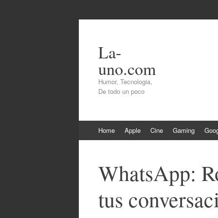
La-
uno.com
Humor, Tecnologia,
De todo un poco
Skip
Home
Apple
Cine
Gaming
Goog
to
content
WhatsApp: Rob
tus conversaci