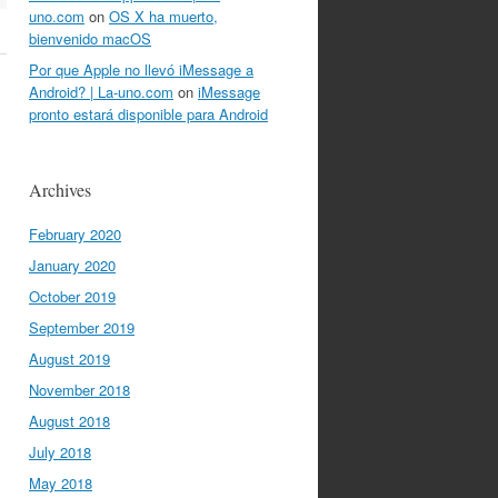
uno.com
on
OS X ha muerto,
bienvenido macOS
Por que Apple no llevó iMessage a
Android? | La-uno.com
on
iMessage
pronto estará disponible para Android
Archives
February 2020
January 2020
October 2019
September 2019
August 2019
November 2018
August 2018
July 2018
May 2018