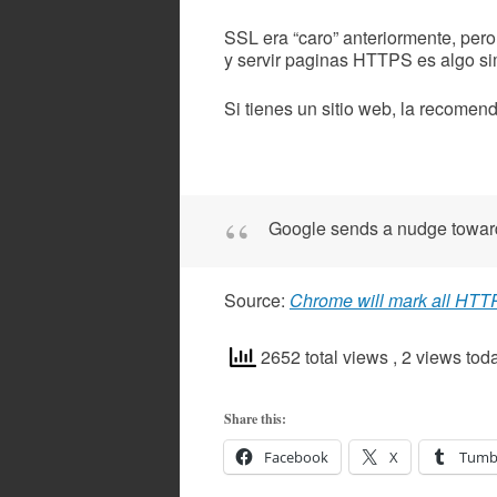
SSL era “caro” anteriormente, pero 
y servir paginas HTTPS es algo si
Si tienes un sitio web, la recome
Google sends a nudge towar
Source:
Chrome will mark all HTTP 
2652 total views
, 2 views tod
Share this:
Facebook
X
Tumb