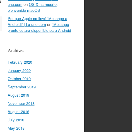
s
uno.com
on
OS X ha muerto,
bienvenido macOS
Por que Apple no llevó iMessage a
Android? | La-uno.com
on
iMessage
pronto estará disponible para Android
Archives
February 2020
January 2020
October 2019
September 2019
August 2019
November 2018
August 2018
July 2018
May 2018