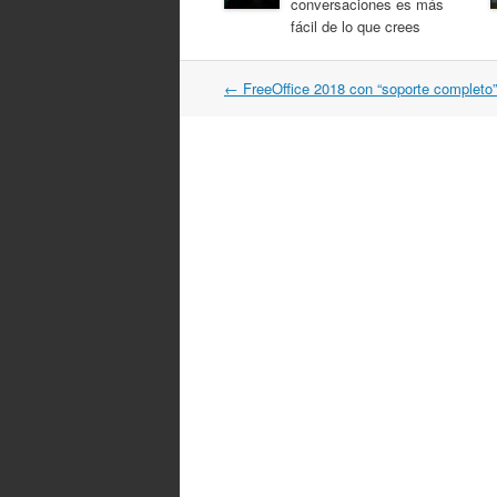
conversaciones es más
fácil de lo que crees
Post
←
FreeOffice 2018 con “soporte completo
navigation