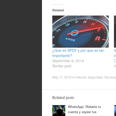
Related
¿Que es SPDY y por que es tan
V
importante?
c
September 6, 2014
O
Similar post
I
May 17, 2018
in
Internet
,
Seguridad
,
Tecnolo
Related posts
WhatsApp: Robarte tu
cuenta y espiar tus