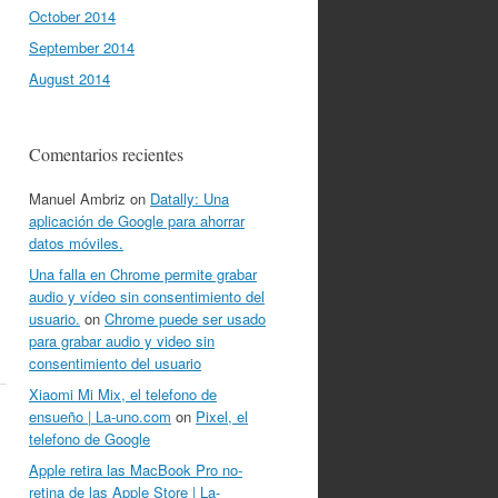
October 2014
September 2014
August 2014
Comentarios recientes
Manuel Ambriz
on
Datally: Una
aplicación de Google para ahorrar
datos móviles.
Una falla en Chrome permite grabar
audio y vídeo sin consentimiento del
usuario.
on
Chrome puede ser usado
para grabar audio y video sin
consentimiento del usuario
Xiaomi Mi Mix, el telefono de
ensueño | La-uno.com
on
Pixel, el
telefono de Google
Apple retira las MacBook Pro no-
retina de las Apple Store | La-