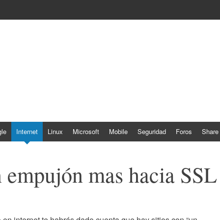
le
Internet
Linux
Microsoft
Mobile
Seguridad
Foros
Share
 empujón mas hacia SSL
en internet te habrás dado cuenta que hay sitios con “un