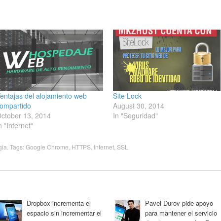
entajas del alojamiento web
Site Lock
ompartido
August 30, 2014
ctober 13, 2014
In "Seguridad"
n "Internet"
gia
. Tags:
Google Chrome
,
HTTPS
,
Internet
,
SSL
Dropbox incrementa el
Pavel Durov pide apoyo
espacio sin incrementar el
para mantener el servicio