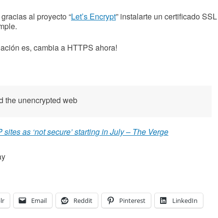
gracias al proyecto “
Let’s Encrypt
” instalarte un certificado SSL
mple.
ndación es, cambia a HTTPS ahora!
d the unencrypted web
sites as ‘not secure’ starting in July – The Verge
ay
lr
Email
Reddit
Pinterest
LinkedIn