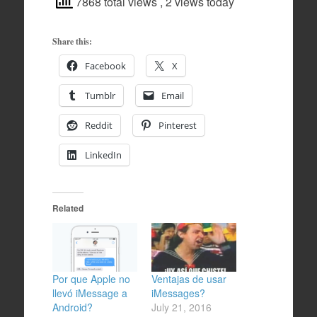
7868 total views
, 2 views today
Share this:
Facebook
X
Tumblr
Email
Reddit
Pinterest
LinkedIn
Related
Por que Apple no
Ventajas de usar
llevó iMessage a
iMessages?
Android?
July 21, 2016