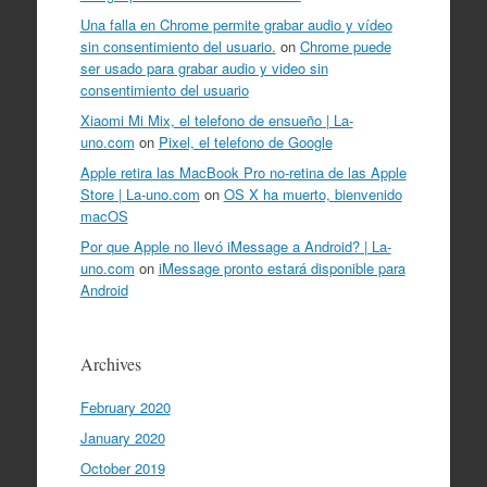
Una falla en Chrome permite grabar audio y vídeo
sin consentimiento del usuario.
on
Chrome puede
ser usado para grabar audio y video sin
consentimiento del usuario
Xiaomi Mi Mix, el telefono de ensueño | La-
uno.com
on
Pixel, el telefono de Google
Apple retira las MacBook Pro no-retina de las Apple
Store | La-uno.com
on
OS X ha muerto, bienvenido
macOS
Por que Apple no llevó iMessage a Android? | La-
uno.com
on
iMessage pronto estará disponible para
Android
Archives
February 2020
January 2020
October 2019