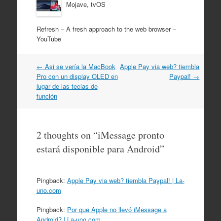
Mojave, tvOS
Refresh – A fresh approach to the web browser –
YouTube
Post
←
Asi se vería la MacBook
Apple Pay via web? tiembla
navigation
Pro con un display OLED en
Paypal!
→
lugar de las teclas de
función
2 thoughts on “
iMessage pronto
estará disponible para Android
”
Pingback:
Apple Pay via web? tiembla Paypal! | La-
uno.com
Pingback:
Por que Apple no llevó iMessage a
Android? | La-uno.com