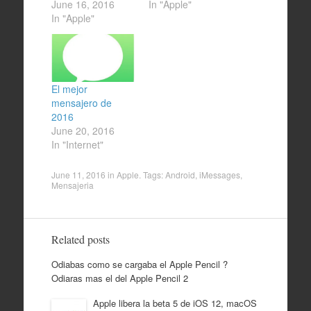
June 16, 2016
In "Apple"
In "Apple"
El mejor
mensajero de
2016
June 20, 2016
In "Internet"
June 11, 2016
in
Apple
. Tags:
Android
,
iMessages
,
Mensajeria
Related posts
Odiabas como se cargaba el Apple Pencil ?
Odiaras mas el del Apple Pencil 2
Apple libera la beta 5 de iOS 12, macOS