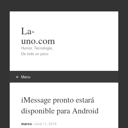
La-
uno.com
Humor, Tecnologia,
De todo un poco
Menu
Skip
to
iMessage pronto estará
content
disponible para Android
marco
/
June 11, 2016