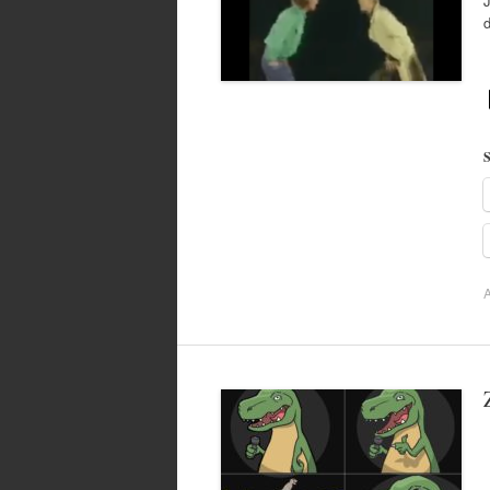
J
S
A