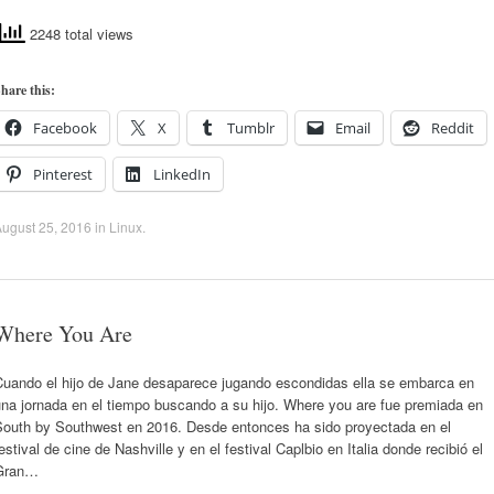
2248 total views
hare this:
Facebook
X
Tumblr
Email
Reddit
Pinterest
LinkedIn
ugust 25, 2016
in
Linux
.
Where You Are
Cuando el hijo de Jane desaparece jugando escondidas ella se embarca en
na jornada en el tiempo buscando a su hijo. Where you are fue premiada en
South by Southwest en 2016. Desde entonces ha sido proyectada en el
estival de cine de Nashville y en el festival Caplbio en Italia donde recibió el
Gran…