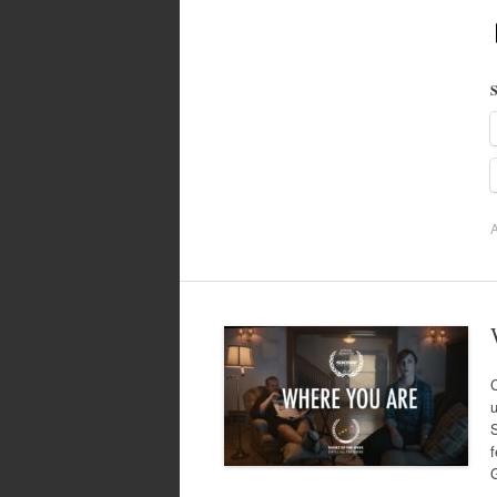
S
A
u
f