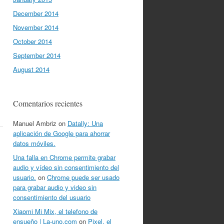
December 2014
November 2014
October 2014
September 2014
August 2014
Comentarios recientes
Manuel Ambriz
on
Datally: Una
aplicación de Google para ahorrar
datos móviles.
Una falla en Chrome permite grabar
audio y vídeo sin consentimiento del
usuario.
on
Chrome puede ser usado
para grabar audio y video sin
consentimiento del usuario
Xiaomi Mi Mix, el telefono de
ensueño | La-uno.com
on
Pixel, el