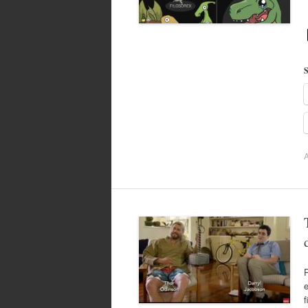
S
A
P
e
f