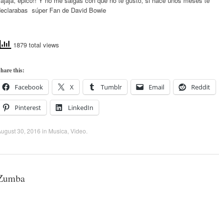
ajaja, épico!! Y no me salgas con que no te gusto, si hace unos meses te
declarabas súper Fan de David Bowie
1879 total views
hare this:
Facebook
X
Tumblr
Email
Reddit
Pinterest
LinkedIn
ugust 30, 2016
in
Musica
,
Video
.
Zumba