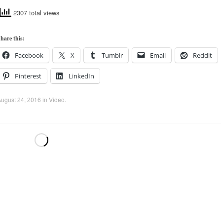
2307 total views
hare this:
Facebook
X
Tumblr
Email
Reddit
Pinterest
LinkedIn
ugust 24, 2016
in
Video
.