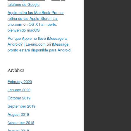
telefono de Google
Apple retira las MacBook Pro no-
retina de las Apple Store | La-
uno.com
on
OS X ha muerto,
bienvenido macOS
Por que Apple no llevó iMessage a
Android? | La-uno.com
on
iMessage
pronto estará disponible para Android
Archives
February 2020
January 2020
October 2019
September 2019
August 2019
November 2018
August 2018