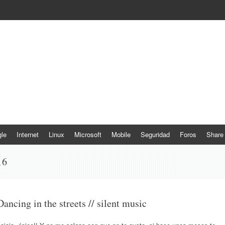
le
Internet
Linux
Microsoft
Mobile
Seguridad
Foros
Share
16
Dancing in the streets // silent music