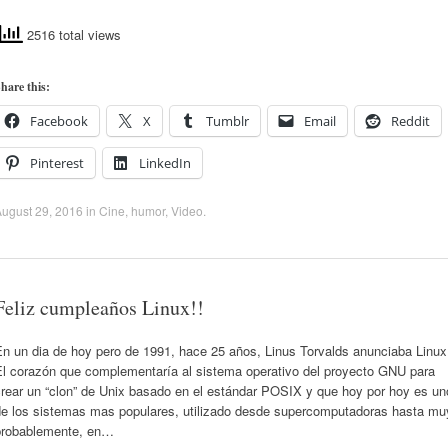
2516 total views
hare this:
Facebook
X
Tumblr
Email
Reddit
Pinterest
LinkedIn
ugust 29, 2016
in
Cine
,
humor
,
Video
.
Feliz cumpleaños Linux!!
En un dia de hoy pero de 1991, hace 25 años, Linus Torvalds anunciaba Linux
El corazón que complementaría al sistema operativo del proyecto GNU para
crear un “clon” de Unix basado en el estándar POSIX y que hoy por hoy es un
de los sistemas mas populares, utilizado desde supercomputadoras hasta mu
probablemente, en…