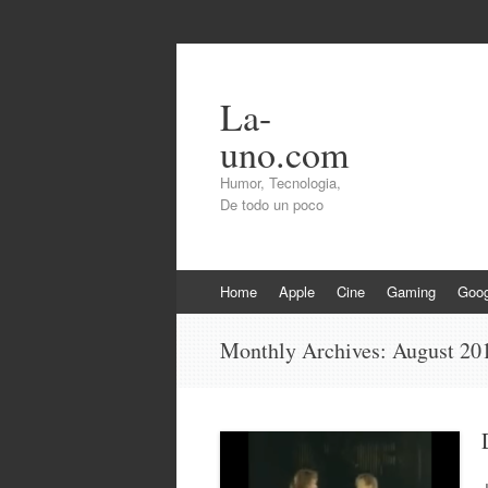
La-
uno.com
Humor, Tecnologia,
De todo un poco
Skip
Home
Apple
Cine
Gaming
Goog
to
content
Monthly Archives:
August 20