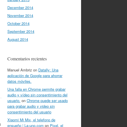
December 2014
November 2014
October 2014
September 2014
August 2014
Comentarios recientes
Manuel Ambriz
on
Datally: Una
aplicación de Google para ahorrar
datos móviles.
Una falla en Chrome permite grabar
audio y vídeo sin consentimiento del
usuario.
on
Chrome puede ser usado
para grabar audio y video sin
consentimiento del usuario
Xiaomi Mi Mix, el telefono de
i
ensueño | La-uno.com
on
Pixel, el