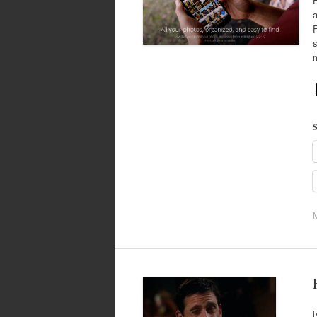
E
F
m
S