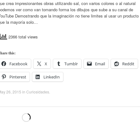
ue crea impresionantes obras utilizando sal, con varios colores o al natural
podemos ver como van tomando forma los dibujos que sube a su canal de
ouTube Demostrando que la imaginación no tiene limites al usar un producto
que la mayoría solo…
2366 total views
hare this:
Facebook
X
Tumblr
Email
Reddit
Pinterest
LinkedIn
May 26, 2015
in
Curiosidades
.