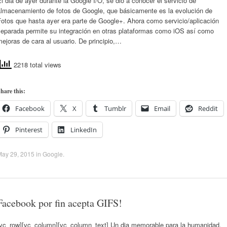
l dia de ayer durante la Google I/O, se dio a conocer el servicio de
almacenamiento de fotos de Google, que básicamente es la evolución de
otos que hasta ayer era parte de Google+. Ahora como servicio/aplicación
separada permite su integración en otras plataformas como iOS así como
ejoras de cara al usuario. De principio,…
2218 total views
hare this:
Facebook
X
Tumblr
Email
Reddit
Pinterest
LinkedIn
May 29, 2015
in
Google
.
Facebook por fin acepta GIFS!
[vc_row][vc_column][vc_column_text] Un dia memorable para la humanidad,