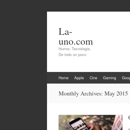
La-
uno.com
Humor, Tecnologia,
De todo un poco
Skip
Home
Apple
Cine
Gaming
Goog
to
content
Monthly Archives:
May 2015