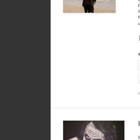
p
d
N
S
I