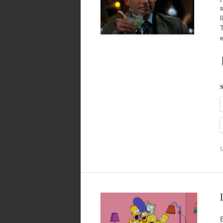
l
T
S
E