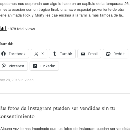
esperamos nos sorprenda con algo lo hace en un capitulo de la temporada 26,
n esta ocasión con un trágico final, una nave espacial proveniente de otra
serie animada Rick y Morty les cae encima a la familia más famosa de la…
1978 total views
hare this:
Facebook
X
Tumblr
Email
Reddit
Pinterest
LinkedIn
May 28, 2015
in
Video
.
Tus fotos de Instagram pueden ser vendidas sin tu
consentimiento
¿Alguna vez te has imaginado que tus fotos de Instagram puedan ser vendida