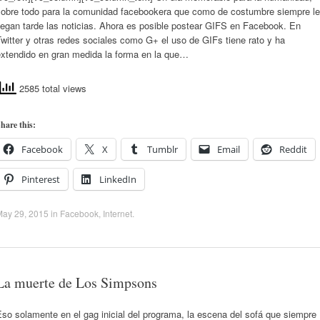
sobre todo para la comunidad facebookera que como de costumbre siempre le
legan tarde las noticias. Ahora es posible postear GIFS en Facebook. En
witter y otras redes sociales como G+ el uso de GIFs tiene rato y ha
extendido en gran medida la forma en la que…
2585 total views
hare this:
Facebook
X
Tumblr
Email
Reddit
Pinterest
LinkedIn
May 29, 2015
in
Facebook
,
Internet
.
La muerte de Los Simpsons
so solamente en el gag inicial del programa, la escena del sofá que siempre