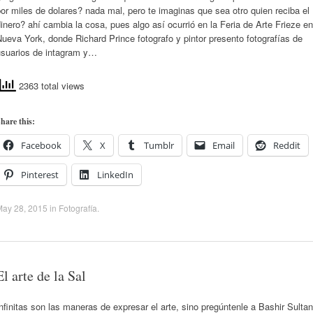
or miles de dolares? nada mal, pero te imaginas que sea otro quien reciba el
inero? ahí cambia la cosa, pues algo así ocurrió en la Feria de Arte Frieze en
ueva York, donde Richard Prince fotografo y pintor presento fotografías de
usuarios de intagram y…
2363 total views
hare this:
Facebook
X
Tumblr
Email
Reddit
Pinterest
LinkedIn
May 28, 2015
in
Fotografía
.
El arte de la Sal
nfinitas son las maneras de expresar el arte, sino pregúntenle a Bashir Sultan