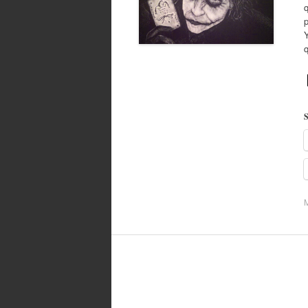
q
Y
S