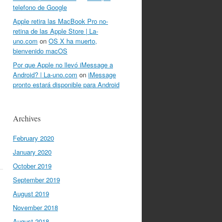
telefono de Google
Apple retira las MacBook Pro no-
retina de las Apple Store | La-
uno.com
on
OS X ha muerto,
bienvenido macOS
Por que Apple no llevó iMessage a
Android? | La-uno.com
on
iMessage
pronto estará disponible para Android
Archives
February 2020
January 2020
October 2019
September 2019
August 2019
November 2018
August 2018