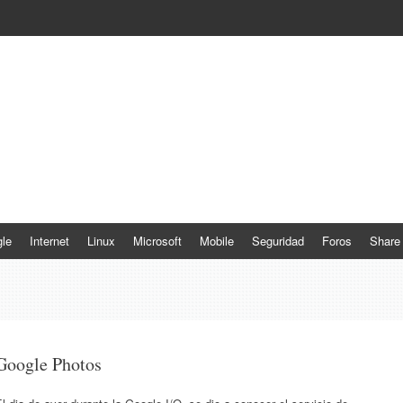
le
Internet
Linux
Microsoft
Mobile
Seguridad
Foros
Share
Google Photos