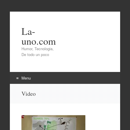
La-
uno.com
Humor, Tecnologia,
De todo un poco
Menu
Skip
Video
to
content