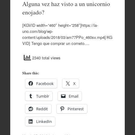
Alguna vez haz visto a un unicornio
enojado?
[KGVID width=”460″ height=”258″]https://la-
uno.com/blog/wp-
content/uploads/2018/03/am77PPo_460sv.mp4[/KG
VID] Tengo que comprar un corneto….
2340 total views
Share this:
Facebook
X
Tumblr
Email
Reddit
Pinterest
LinkedIn