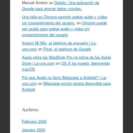
Manuel Ambriz
on
Datally: Una aplicación de
Google para ahorrar datos móviles.
Una falla en Chrome permite grabar audio y vídeo
sin consentimiento del usuario.
on
Chrome puede
ser usado para grabar audio y video sin
consentimiento del usuario
Xiaomi Mi Mix, el telefono de ensueño | La-
uno.com
on
Pixel, el telefono de Google
Apple retira las MacBook Pro no-retina de las Apple
Store | La-uno.com
on
OS X ha muerto, bienvenido
macOS
Por que Apple no llevó iMessage a Android? | La-
uno.com
on
iMessage pronto estará disponible para
Android
Archives
February 2020
January 2020