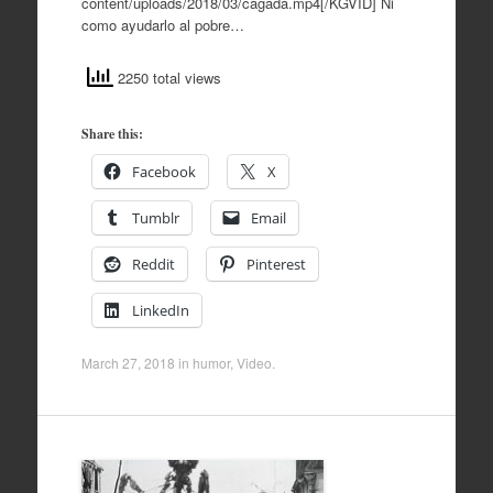
content/uploads/2018/03/cagada.mp4[/KGVID] Ni
como ayudarlo al pobre…
2250 total views
Share this:
Facebook
X
Tumblr
Email
Reddit
Pinterest
LinkedIn
March 27, 2018
in
humor
,
Video
.