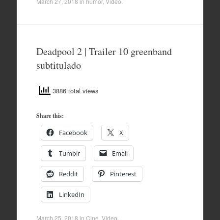
March 27, 2018
in
humor
,
Video
.
Deadpool 2 | Trailer 10 greenband
subtitulado
3886 total views
Share this:
Facebook
X
Tumblr
Email
Reddit
Pinterest
LinkedIn
March 25, 2018
in
Cine
,
Video
.