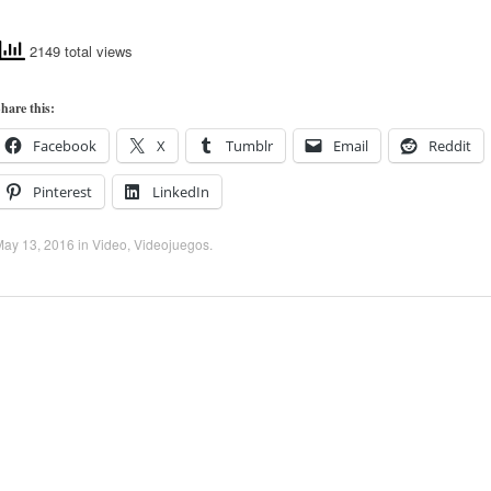
2149 total views
hare this:
Facebook
X
Tumblr
Email
Reddit
Pinterest
LinkedIn
May 13, 2016
in
Video
,
Videojuegos
.