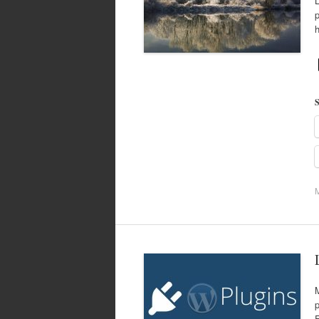
L
p
S
p