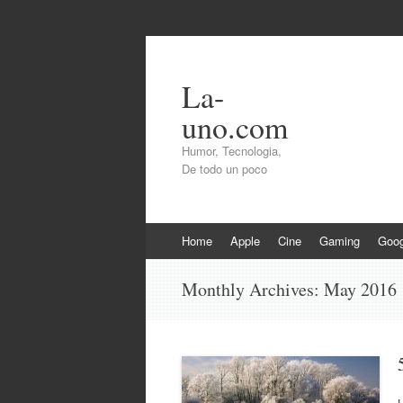
La-
uno.com
Humor, Tecnologia,
De todo un poco
Skip
Home
Apple
Cine
Gaming
Goog
to
content
Monthly Archives:
May 2016