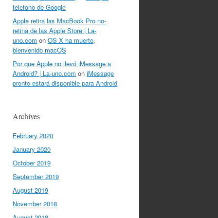
telefono de Google
Apple retira las MacBook Pro no-
retina de las Apple Store | La-
uno.com
on
OS X ha muerto,
bienvenido macOS
Por que Apple no llevó iMessage a
Android? | La-uno.com
on
iMessage
pronto estará disponible para Android
Archives
February 2020
January 2020
October 2019
September 2019
August 2019
November 2018
August 2018