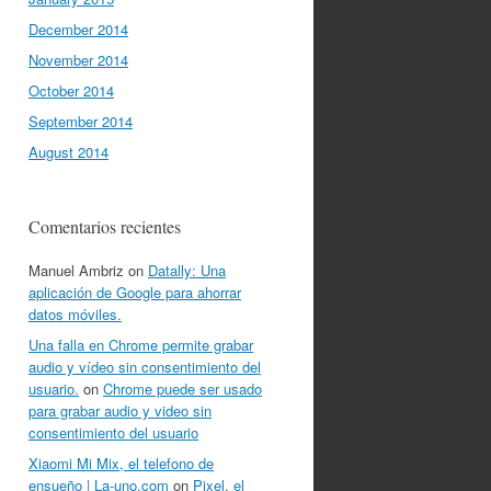
December 2014
November 2014
October 2014
September 2014
August 2014
Comentarios recientes
Manuel Ambriz
on
Datally: Una
aplicación de Google para ahorrar
datos móviles.
Una falla en Chrome permite grabar
audio y vídeo sin consentimiento del
usuario.
on
Chrome puede ser usado
para grabar audio y video sin
consentimiento del usuario
Xiaomi Mi Mix, el telefono de
ensueño | La-uno.com
on
Pixel, el