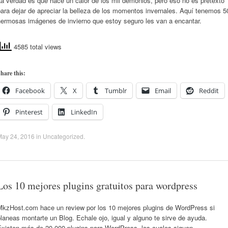
a verdad es que hace un calor de los mil demonios, pero eso no es pretexto
ara dejar de apreciar la belleza de los momentos invernales. Aquí tenemos 5
hermosas imágenes de invierno que estoy seguro les van a encantar.
4585 total views
hare this:
Facebook
X
Tumblr
Email
Reddit
Pinterest
LinkedIn
May 24, 2016
in
Uncategorized
.
Los 10 mejores plugins gratuitos para wordpress
MkzHost.com hace un review por los 10 mejores plugins de WordPress si
laneas montarte un Blog. Echale ojo, igual y alguno te sirve de ayuda.
Existen más de 20 000 plugins para WordPress, los cuales siguen