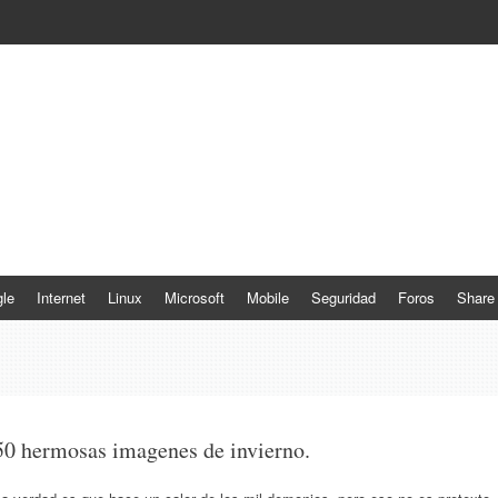
le
Internet
Linux
Microsoft
Mobile
Seguridad
Foros
Share
50 hermosas imagenes de invierno.