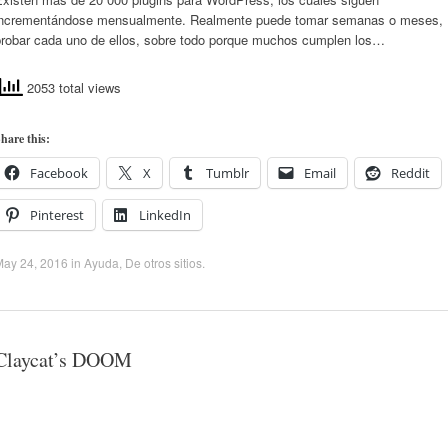
incrementándose mensualmente. Realmente puede tomar semanas o meses,
probar cada uno de ellos, sobre todo porque muchos cumplen los…
2053 total views
hare this:
Facebook
X
Tumblr
Email
Reddit
Pinterest
LinkedIn
May 24, 2016
in
Ayuda
,
De otros sitios
.
Claycat’s DOOM