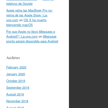
telefono de Google
Apple retira las MacBook Pro no-
retina de las Apple Store | La-
uno.com
on
OS X ha muerto,
bienvenido macOS
Por que Apple no llevó iMessage a
Android? | La-uno.com
on
iMessage
pronto estará disponible para Android
Archives
February 2020
January 2020
October 2019
September 2019
August 2019
November 2018
August 2018