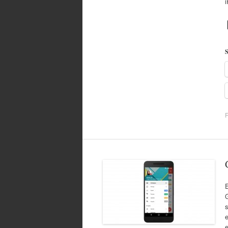
S
F
e