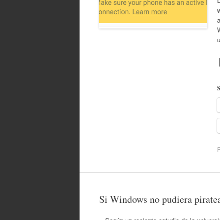
a
S
F
Si Windows no pudiera pirate