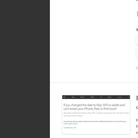
S
F
H
h
r