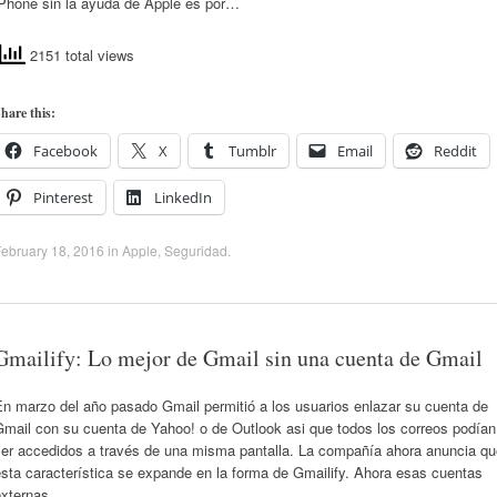
iPhone sin la ayuda de Apple es por…
2151 total views
hare this:
Facebook
X
Tumblr
Email
Reddit
Pinterest
LinkedIn
ebruary 18, 2016
in
Apple
,
Seguridad
.
Gmailify: Lo mejor de Gmail sin una cuenta de Gmail
En marzo del año pasado Gmail permitió a los usuarios enlazar su cuenta de
Gmail con su cuenta de Yahoo! o de Outlook asi que todos los correos podían
ser accedidos a través de una misma pantalla. La compañía ahora anuncia qu
sta característica se expande en la forma de Gmailify. Ahora esas cuentas
externas…