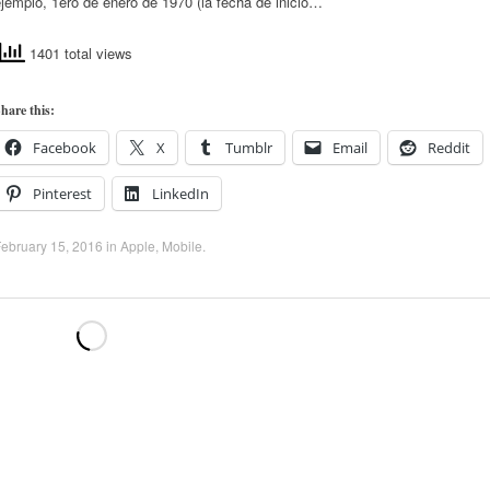
jemplo, 1ero de enero de 1970 (la fecha de inicio…
1401 total views
hare this:
Facebook
X
Tumblr
Email
Reddit
Pinterest
LinkedIn
ebruary 15, 2016
in
Apple
,
Mobile
.