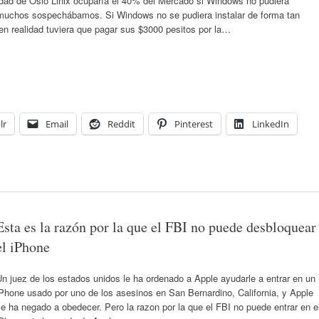
dad de Oslo Linix ocuparía el 40% del Mercado si Windows no pudiera
a muchos sospechábamos. Si Windows no se pudiera instalar de forma tan
en realidad tuviera que pagar sus $3000 pesitos por la…
lr
Email
Reddit
Pinterest
LinkedIn
Esta es la razón por la que el FBI no puede desbloquear
el iPhone
n juez de los estados unidos le ha ordenado a Apple ayudarle a entrar en un
Phone usado por uno de los asesinos en San Bernardino, California, y Apple
e ha negado a obedecer. Pero la razon por la que el FBI no puede entrar en e