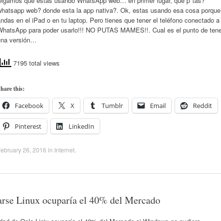
Digamos que estás usando WhatsApp web… en primer lugar, que p*tas?
whatsapp web? donde esta la app nativa?. Ok, estas usando esa cosa porque
ndas en el iPad o en tu laptop. Pero tienes que tener el teléfono conectado a
WhatsApp para poder usarlo!!! NO PUTAS MAMES!!. Cual es el punto de tene
una versión…
7195 total views
hare this:
Facebook
X
Tumblr
Email
Reddit
Pinterest
LinkedIn
ebruary 26, 2016
in
Internet
.
arse Linux ocuparía el 40% del Mercado