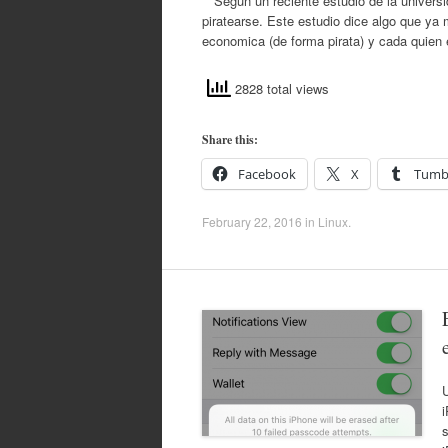
Según un reciente estudio de la universi
piratearse. Este estudio dice algo que y
economica (de forma pirata) y cada quien 
2828 total views
Share this:
Facebook
X
Tumb
February 22, 2016
in
Linux
.
U
i
s