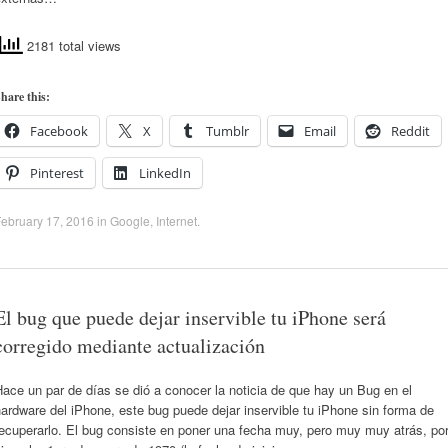
2181 total views
hare this:
Facebook
X
Tumblr
Email
Reddit
Pinterest
LinkedIn
ebruary 17, 2016
in
Google
,
Internet
.
El bug que puede dejar inservible tu iPhone será
corregido mediante actualización
ace un par de días se dió a conocer la noticia de que hay un Bug en el
ardware del iPhone, este bug puede dejar inservible tu iPhone sin forma de
ecuperarlo. El bug consiste en poner una fecha muy, pero muy muy atrás, po