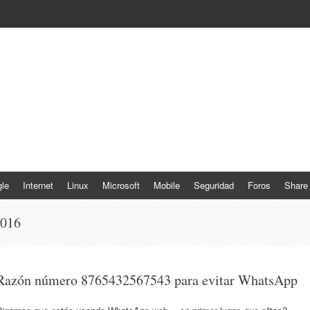
le
Internet
Linux
Microsoft
Mobile
Seguridad
Foros
Share
2016
Razón número 8765432567543 para evitar WhatsApp