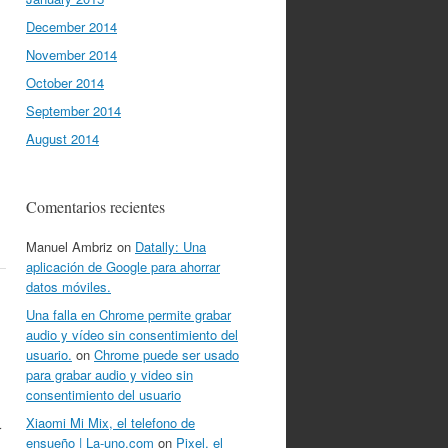
December 2014
November 2014
October 2014
September 2014
August 2014
Comentarios recientes
Manuel Ambriz
on
Datally: Una
aplicación de Google para ahorrar
datos móviles.
Una falla en Chrome permite grabar
audio y vídeo sin consentimiento del
usuario.
on
Chrome puede ser usado
para grabar audio y video sin
consentimiento del usuario
Xiaomi Mi Mix, el telefono de
r
ensueño | La-uno.com
on
Pixel, el