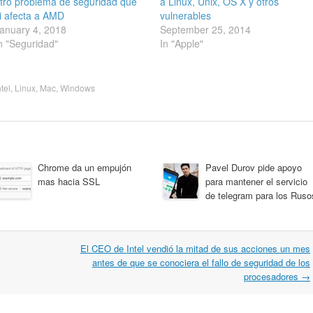
tro problema de seguridad que
a Linux, Unix, OS X y otros
i afecta a AMD
vulnerables
anuary 4, 2018
September 25, 2014
n "Seguridad"
In "Apple"
ntel
,
Linux
,
Mac
,
Windows
Chrome da un empujón
Pavel Durov pide apoyo
mas hacia SSL
para mantener el servicio
de telegram para los Ruso
El CEO de Intel vendió la mitad de sus acciones un mes
antes de que se conociera el fallo de seguridad de los
procesadores
→