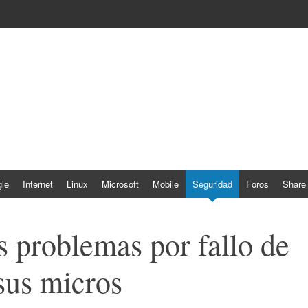
le
Internet
Linux
Microsoft
Mobile
Seguridad
Foros
Share
s problemas por fallo de
sus micros