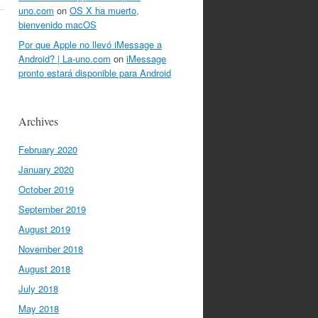
uno.com
on
OS X ha muerto,
bienvenido macOS
Por que Apple no llevó iMessage a
Android? | La-uno.com
on
iMessage
pronto estará disponible para Android
Archives
February 2020
January 2020
October 2019
September 2019
August 2019
November 2018
August 2018
July 2018
May 2018