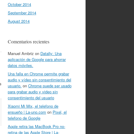
October 2014
September 2014
August 2014
Comentarios recientes
Manuel Ambriz
on
Datally: Una
aplicación de Google para ahorrar
datos móviles.
Una falla en Chrome permite grabar
audio y vídeo sin consentimiento del
s
usuario.
on
Chrome puede ser usado
para grabar audio y video sin
consentimiento del usuario
Xiaomi Mi Mix, el telefono de
ensueño | La-uno.com
on
Pixel, el
telefono de Google
Apple retira las MacBook Pro no-
retina de las Apple Store | La-