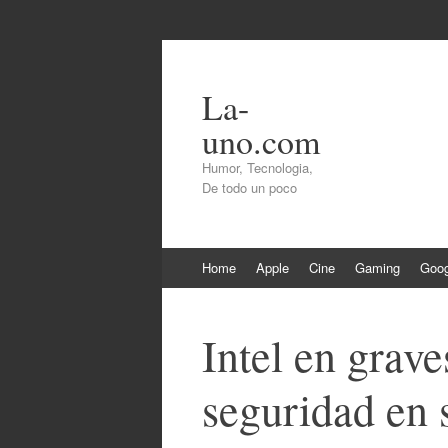
La-
uno.com
Humor, Tecnologia,
De todo un poco
Skip
Home
Apple
Cine
Gaming
Goog
to
content
Intel en grave
seguridad en 