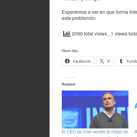
Esperemos a ver en que forma Intel
este problemón.
2090 total views
, 1 views tod
Share this:
Facebook
X
Tumb
Related
El CEO de Intel vendió la mitad de
A