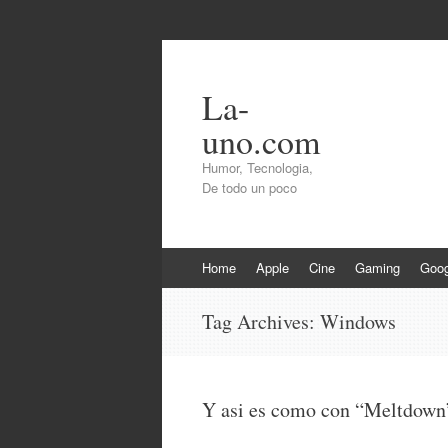
La-
uno.com
Humor, Tecnologia,
De todo un poco
Skip
Home
Apple
Cine
Gaming
Goog
to
content
Tag Archives:
Windows
Y asi es como con “Meltdown”