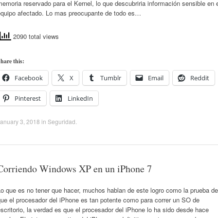
emoria reservado para el Kernel, lo que descubriria información sensible en 
equipo afectado. Lo mas preocupante de todo es…
2090 total views
hare this:
Facebook
X
Tumblr
Email
Reddit
Pinterest
LinkedIn
anuary 3, 2018
in
Seguridad
.
Corriendo Windows XP en un iPhone 7
Lo que es no tener que hacer, muchos hablan de este logro como la prueba de
que el procesador del iPhone es tan potente como para correr un SO de
scritorio, la verdad es que el procesador del iPhone lo ha sido desde hace