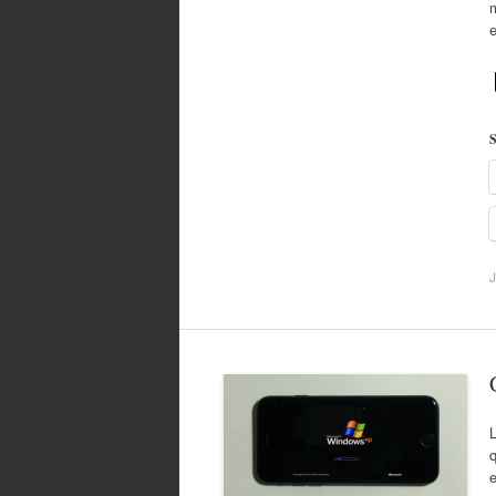
m
S
J
e