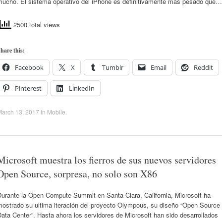
mucho. El sistema operativo del iPhone es definitivamente mas pesado que…
2500 total views
hare this:
Facebook
X
Tumblr
Email
Reddit
Pinterest
LinkedIn
March 13, 2017
in
Mobile
.
Microsoft muestra los fierros de sus nuevos servidores
Open Source, sorpresa, no solo son X86
Durante la Open Compute Summit en Santa Clara, California, Microsoft ha
mostrado su ultima iteración del proyecto Olympous, su diseño “Open Source
ata Center”. Hasta ahora los servidores de Microsoft han sido desarrollados