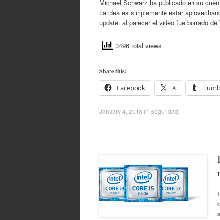
Michael Schwarz‏ ha publicado en su cuenta de twitter un video ejemplificando el robo de contraseñas usando Meltdown.
La idea es simplemente estar aprovechando 
update: al parecer el video fue borrado d
3496 total views
Share this:
Facebook
X
Tumb
January 4, 2018
in
Seguridad
.
I
d
s