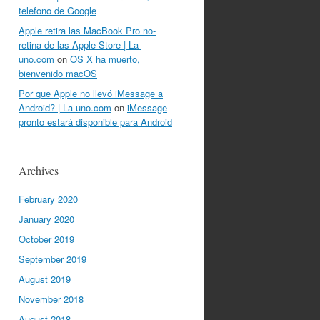
telefono de Google
Apple retira las MacBook Pro no-
retina de las Apple Store | La-
uno.com
on
OS X ha muerto,
bienvenido macOS
Por que Apple no llevó iMessage a
Android? | La-uno.com
on
iMessage
pronto estará disponible para Android
Archives
February 2020
January 2020
October 2019
September 2019
August 2019
November 2018
August 2018