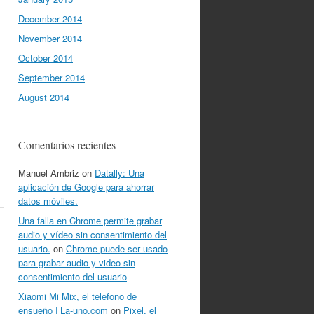
December 2014
November 2014
October 2014
September 2014
August 2014
Comentarios recientes
Manuel Ambriz
on
Datally: Una
aplicación de Google para ahorrar
datos móviles.
Una falla en Chrome permite grabar
audio y vídeo sin consentimiento del
usuario.
on
Chrome puede ser usado
para grabar audio y video sin
consentimiento del usuario
Xiaomi Mi Mix, el telefono de
ensueño | La-uno.com
on
Pixel, el