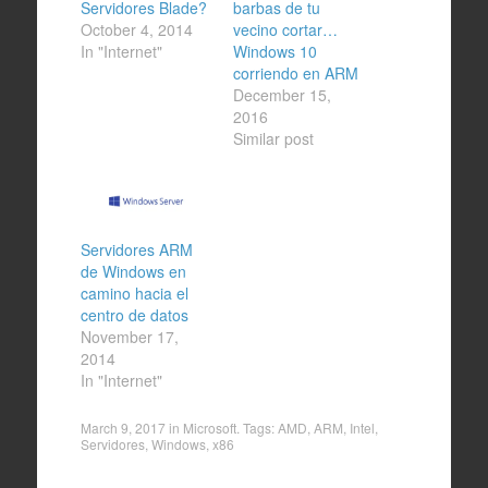
Servidores Blade?
barbas de tu
October 4, 2014
vecino cortar…
In "Internet"
Windows 10
corriendo en ARM
December 15,
2016
Similar post
Servidores ARM
de Windows en
camino hacia el
centro de datos
November 17,
2014
In "Internet"
March 9, 2017
in
Microsoft
. Tags:
AMD
,
ARM
,
Intel
,
Servidores
,
Windows
,
x86