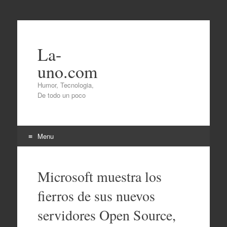
La-
uno.com
Humor, Tecnologia,
De todo un poco
Menu
Skip
to
Microsoft muestra los
content
fierros de sus nuevos
servidores Open Source,