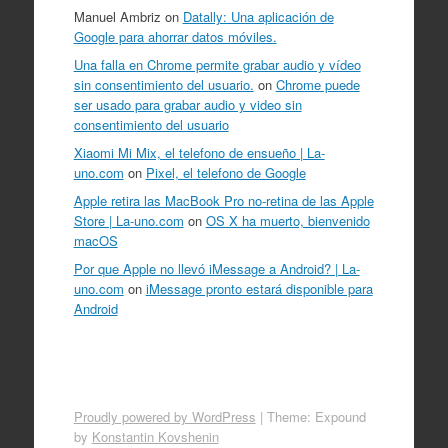
Manuel Ambriz
on
Datally: Una aplicación de
Google para ahorrar datos móviles.
Una falla en Chrome permite grabar audio y vídeo
sin consentimiento del usuario.
on
Chrome puede
ser usado para grabar audio y video sin
consentimiento del usuario
Xiaomi Mi Mix, el telefono de ensueño | La-
uno.com
on
Pixel, el telefono de Google
Apple retira las MacBook Pro no-retina de las Apple
Store | La-uno.com
on
OS X ha muerto, bienvenido
macOS
Por que Apple no llevó iMessage a Android? | La-
uno.com
on
iMessage pronto estará disponible para
Android
Proudly powered by WordPress
|
Theme: Expound
by
Konstantin Kovshenin