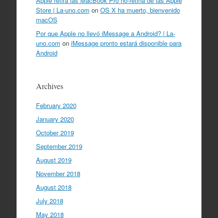
Apple retira las MacBook Pro no-retina de las Apple
Store | La-uno.com
on
OS X ha muerto, bienvenido
macOS
Por que Apple no llevó iMessage a Android? | La-
uno.com
on
iMessage pronto estará disponible para
Android
Archives
February 2020
January 2020
October 2019
September 2019
August 2019
November 2018
August 2018
July 2018
May 2018