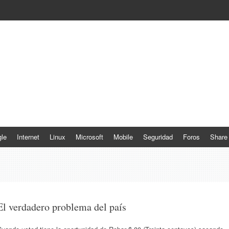
le
Internet
Linux
Microsoft
Mobile
Seguridad
Foros
Share
El verdadero problema del país