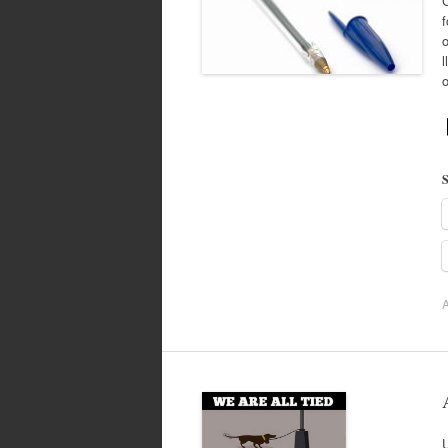
C
f
l
S
A
U