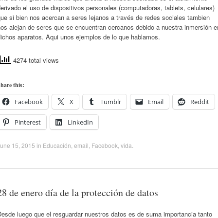
erivado el uso de dispositivos personales (computadoras, tablets, celulares)
ue si bien nos acercan a seres lejanos a través de redes sociales tambien
nos alejan de seres que se encuentran cercanos debido a nuestra inmersión e
dichos aparatos. Aqui unos ejemplos de lo que hablamos.
4274 total views
hare this:
Facebook
X
Tumblr
Email
Reddit
Pinterest
LinkedIn
une 15, 2015
in
Educación
,
email
,
Facebook
,
vida
.
28 de enero día de la protección de datos
Desde luego que el resguardar nuestros datos es de suma importancia tanto