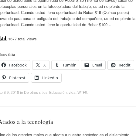
uando usted tiene la oportunidad de Robar $.30 (Treinta centavos) sacando
otocopias personales en la fotocopiadora del trabajo, usted no pierde la
oportunidad. Cuando usted tiene oportunidad de Robar $15 (Quince pesos)
levando para casa el bolígrafo del trabajo o del compañero, usted no pierde la
oportunidad. Cuando usted tiene la oportunidad de Robar $100…
1677 total views
hare this:
Facebook
X
Tumblr
Email
Reddit
Pinterest
LinkedIn
pril 9, 2018
in
De otros sitios
,
Educación
,
vida
,
WTF!!
.
Atados a la tecnología
no de los grandes males que afecta a nuestra sociedad es el aislamiento