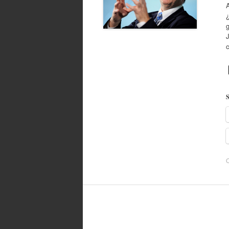
A
S
O