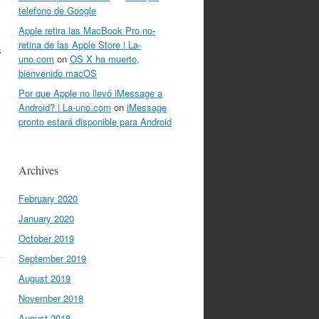
,
telefono de Google
Apple retira las MacBook Pro no-
retina de las Apple Store | La-
s
uno.com
on
OS X ha muerto,
bienvenido macOS
Por que Apple no llevó iMessage a
Android? | La-uno.com
on
iMessage
pronto estará disponible para Android
Archives
February 2020
January 2020
October 2019
September 2019
August 2019
November 2018
August 2018