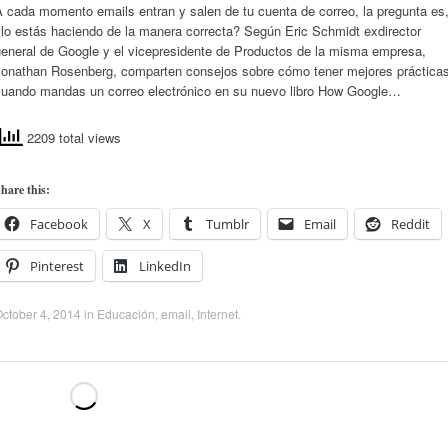
 cada momento emails entran y salen de tu cuenta de correo, la pregunta es
¿lo estás haciendo de la manera correcta? Según Eric Schmidt exdirector
general de Google y el vicepresidente de Productos de la misma empresa,
Jonathan Rosenberg, comparten consejos sobre cómo tener mejores práctica
cuando mandas un correo electrónico en su nuevo libro How Google…
2209 total views
hare this:
Facebook
X
Tumblr
Email
Reddit
Pinterest
LinkedIn
ctober 4, 2014
in
Educación
,
email
,
Internet
.