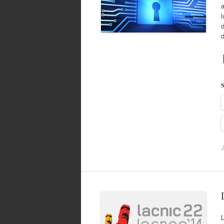
a
l
d
S
J