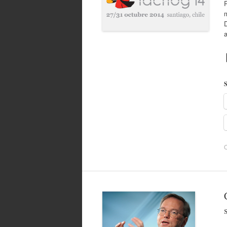
R
D
S
O