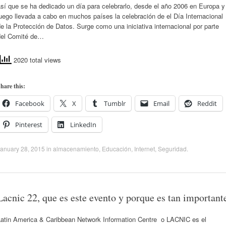
sí que se ha dedicado un día para celebrarlo, desde el año 2006 en Europa y
uego llevada a cabo en muchos países la celebración de el Día Internacional
e la Protección de Datos. Surge como una iniciativa internacional por parte
del Comité de…
2020 total views
hare this:
Facebook
X
Tumblr
Email
Reddit
Pinterest
LinkedIn
anuary 28, 2015
in
almacenamiento
,
Educación
,
Internet
,
Seguridad
.
Lacnic 22, que es este evento y porque es tan important
Latin America & Caribbean Network Information Centre o LACNIC es el