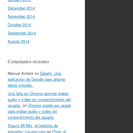
December 2014
November 2014
October 2014
September 2014
August 2014
Comentarios recientes
Manuel Ambriz
on
Datally: Una
aplicación de Google para ahorrar
datos móviles.
Una falla en Chrome permite grabar
audio y vídeo sin consentimiento del
usuario.
on
Chrome puede ser usado
para grabar audio y video sin
consentimiento del usuario
Xiaomi Mi Mix, el telefono de
ensueño | La-uno.com
on
Pixel, el