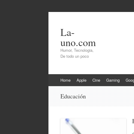
La-
uno.com
Humor, Tecnologia,
De todo un poco
Skip
Home
Apple
Cine
Gaming
Goog
to
content
Educación