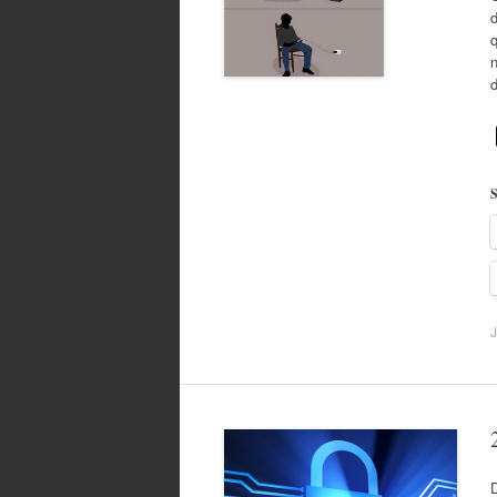
d
q
S
J