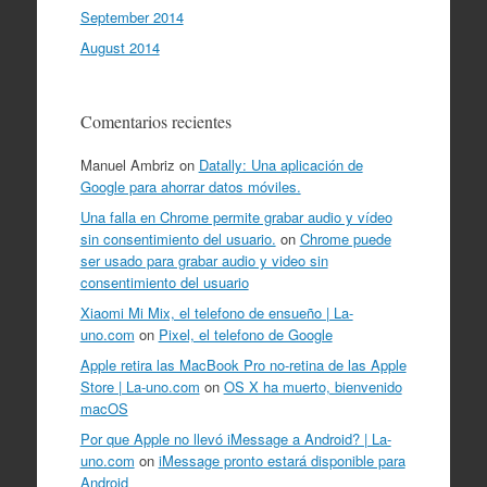
September 2014
August 2014
Comentarios recientes
Manuel Ambriz
on
Datally: Una aplicación de
Google para ahorrar datos móviles.
Una falla en Chrome permite grabar audio y vídeo
sin consentimiento del usuario.
on
Chrome puede
ser usado para grabar audio y video sin
consentimiento del usuario
Xiaomi Mi Mix, el telefono de ensueño | La-
uno.com
on
Pixel, el telefono de Google
Apple retira las MacBook Pro no-retina de las Apple
Store | La-uno.com
on
OS X ha muerto, bienvenido
macOS
Por que Apple no llevó iMessage a Android? | La-
uno.com
on
iMessage pronto estará disponible para
Android