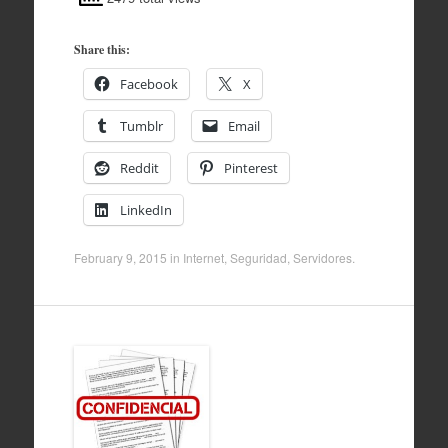
Share this:
Facebook
X
Tumblr
Email
Reddit
Pinterest
LinkedIn
February 9, 2015
in
Internet
,
Seguridad
,
Servidores
.