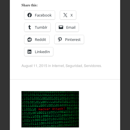
Share this:
Facebook
X
Tumblr
Email
Reddit
Pinterest
LinkedIn
August 11, 2015
in
Internet
,
Seguridad
,
Servidores
.