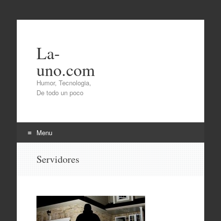
La-
uno.com
Humor, Tecnologia,
De todo un poco
Menu
Skip
Servidores
to
content