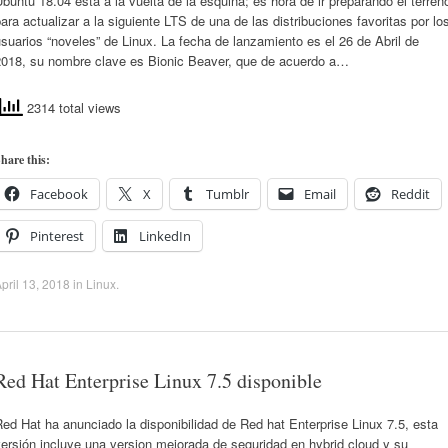
buntu 18.04 está a la vuelta de la esquina; es hora de ir preparando el terren
ara actualizar a la siguiente LTS de una de las distribuciones favoritas por lo
suarios “noveles” de Linux. La fecha de lanzamiento es el 26 de Abril de
2018, su nombre clave es Bionic Beaver, que de acuerdo a…
2314 total views
hare this:
Facebook
X
Tumblr
Email
Reddit
Pinterest
LinkedIn
pril 13, 2018
in
Linux
.
Red Hat Enterprise Linux 7.5 disponible
ed Hat ha anunciado la disponibilidad de Red hat Enterprise Linux 7.5, esta
ersión incluye una version mejorada de seguridad en hybrid cloud y su