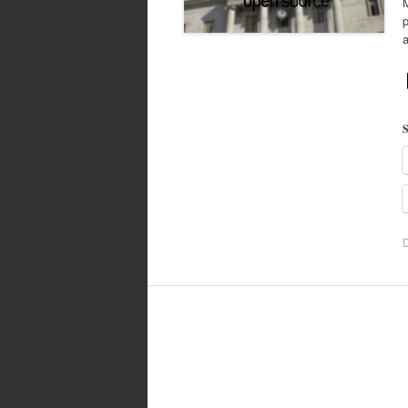
M
p
S