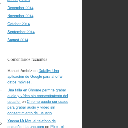
,
December 2014
November 2014
October 2014
September 2014
August 2014
Comentarios recientes
Manuel Ambriz
on
Datally: Una
aplicación de Google para ahorrar
datos móviles.
Una falla en Chrome permite grabar
audio y vídeo sin consentimiento del
usuario.
on
Chrome puede ser usado
para grabar audio y video sin
consentimiento del usuario
Xiaomi Mi Mix, el telefono de
o
ensueño | La-uno.com
on
Pixel, el