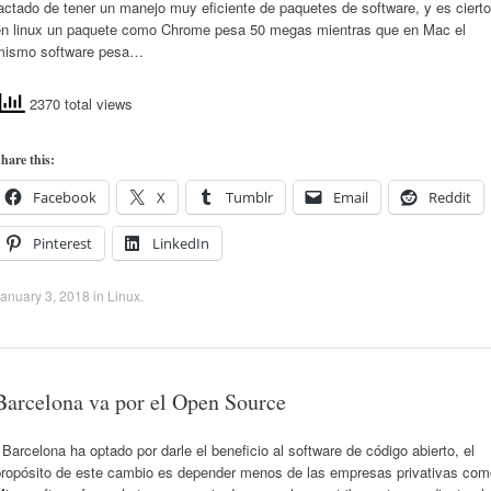
actado de tener un manejo muy eficiente de paquetes de software, y es cierto
en linux un paquete como Chrome pesa 50 megas mientras que en Mac el
mismo software pesa…
2370 total views
hare this:
Facebook
X
Tumblr
Email
Reddit
Pinterest
LinkedIn
anuary 3, 2018
in
Linux
.
Barcelona va por el Open Source
arcelona ha optado por darle el beneficio al software de código abierto, el
propósito de este cambio es depender menos de las empresas privativas com