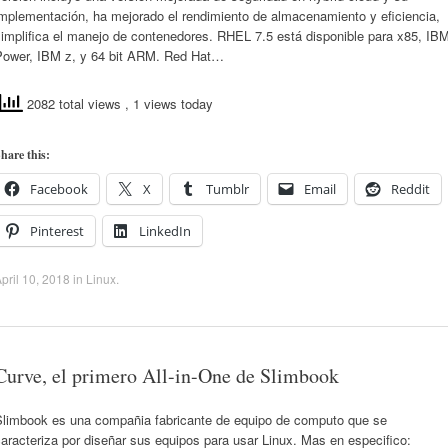
implementación, ha mejorado el rendimiento de almacenamiento y eficiencia,
implifica el manejo de contenedores. RHEL 7.5 está disponible para x85, IB
Power, IBM z, y 64 bit ARM. Red Hat…
2082 total views
, 1 views today
hare this:
Facebook
X
Tumblr
Email
Reddit
Pinterest
LinkedIn
pril 10, 2018
in
Linux
.
Curve, el primero All-in-One de Slimbook
Slimbook es una compañia fabricante de equipo de computo que se
aracteriza por diseñar sus equipos para usar Linux. Mas en especifico: