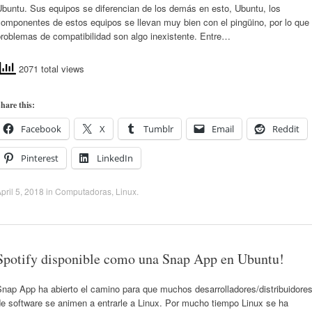
Ubuntu. Sus equipos se diferencian de los demás en esto, Ubuntu, los
omponentes de estos equipos se llevan muy bien con el pingüino, por lo que
problemas de compatibilidad son algo inexistente. Entre…
2071 total views
hare this:
Facebook
X
Tumblr
Email
Reddit
Pinterest
LinkedIn
pril 5, 2018
in
Computadoras
,
Linux
.
Spotify disponible como una Snap App en Ubuntu!
nap App ha abierto el camino para que muchos desarrolladores/distribuidore
e software se animen a entrarle a Linux. Por mucho tiempo Linux se ha