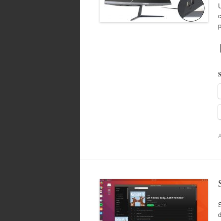
c
S
A
S
d