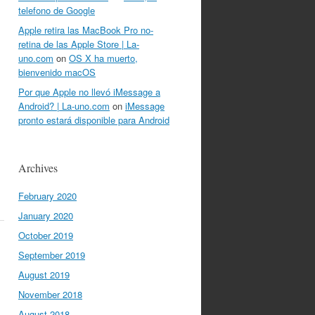
telefono de Google
Apple retira las MacBook Pro no-
retina de las Apple Store | La-
uno.com
on
OS X ha muerto,
bienvenido macOS
Por que Apple no llevó iMessage a
Android? | La-uno.com
on
iMessage
pronto estará disponible para Android
Archives
February 2020
January 2020
October 2019
September 2019
August 2019
November 2018
August 2018