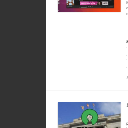
j
S
J
B