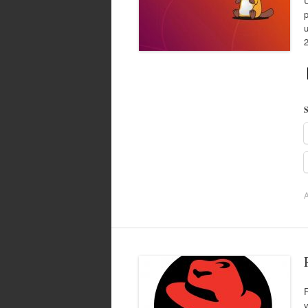
U
p
u
S
A
R
v