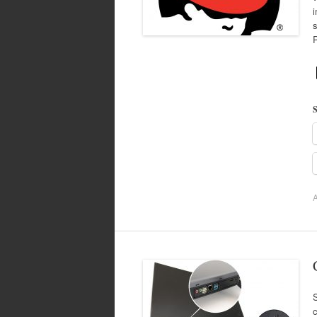
s
S
A
c