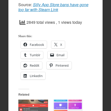
Source:
Silly App Store bans have gone
too far with Steam Link
2849 total views
, 1 views today
Share this:
Facebook
X
Tumblr
Email
Reddit
Pinterest
LinkedIn
Related