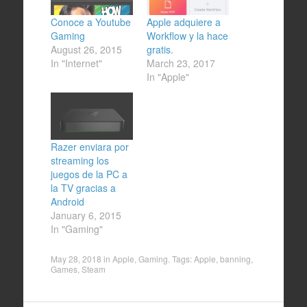
Conoce a Youtube
Apple adquiere a
Gaming
Workflow y la hace
August 26, 2015
gratis.
In "Internet"
March 23, 2017
In "Apple"
Razer enviara por
streaming los
juegos de la PC a
la TV gracias a
Android
January 6, 2015
In "Gaming"
May 28, 2018
in
Apple
,
Gaming
. Tags:
Apple
,
banning
,
Games
,
Steam