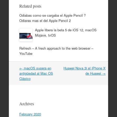
Related posts
Odiabas como se cargaba el Apple Pencil ?
Odiaras mas el del Apple Pencil 2
Apple libera la beta 5 de iOS 12, macOS
Mojave, tvOS
Refresh – A fresh approach to the web browser –
YouTube
Post
←
macOS supera en
Huawei Nova 3i el iPhone X
navigation
antigüedad al Mac OS
de Huawei
→
Clásico
Archives
February 2020