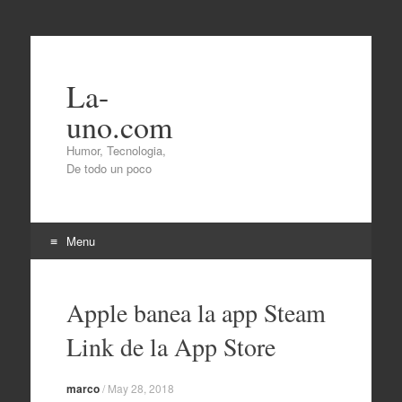
La-
uno.com
Humor, Tecnologia,
De todo un poco
Menu
Skip
to
Apple banea la app Steam
content
Link de la App Store
marco
/
May 28, 2018