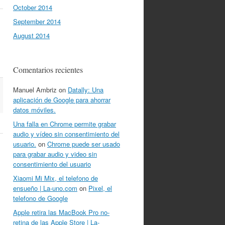
October 2014
September 2014
August 2014
Comentarios recientes
Manuel Ambriz
on
Datally: Una
aplicación de Google para ahorrar
datos móviles.
Una falla en Chrome permite grabar
audio y vídeo sin consentimiento del
usuario.
on
Chrome puede ser usado
para grabar audio y video sin
consentimiento del usuario
Xiaomi Mi Mix, el telefono de
ensueño | La-uno.com
on
Pixel, el
telefono de Google
Apple retira las MacBook Pro no-
retina de las Apple Store | La-