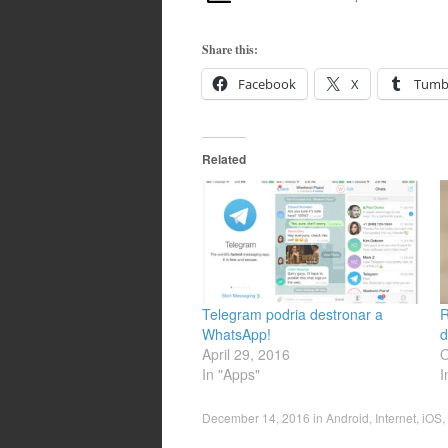
Share this:
Facebook
X
Tumb
Related
Telegram podria destronar a
R
WhatsApp!
d
April 29, 2016
O
In "Apps"
I
December 14, 2016
in
Android
,
Internet
,
iOS
,