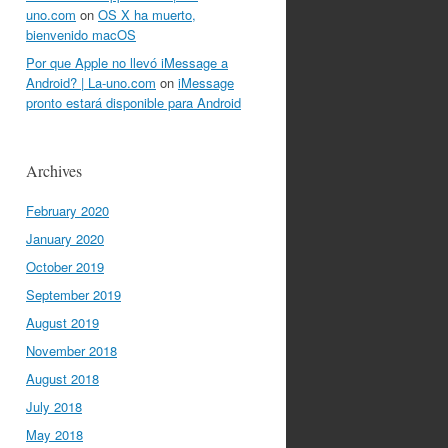
uno.com
on
OS X ha muerto,
bienvenido macOS
Por que Apple no llevó iMessage a
Android? | La-uno.com
on
iMessage
pronto estará disponible para Android
Archives
February 2020
January 2020
October 2019
September 2019
August 2019
November 2018
August 2018
July 2018
May 2018