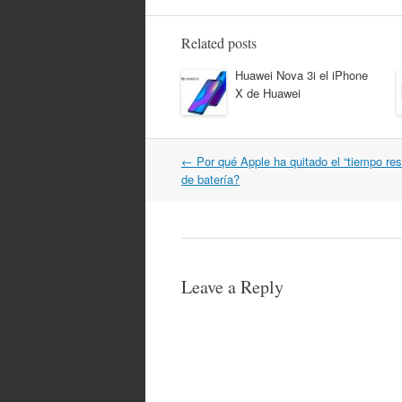
Related posts
Huawei Nova 3i el iPhone
X de Huawei
Post
←
Por qué Apple ha quitado el “tiempo res
navigation
de batería?
Leave a Reply