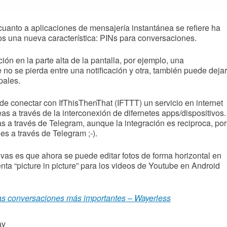
cuanto a aplicaciones de mensajería instantánea se refiere ha
los una nueva característica: PINs para conversaciones.
ón en la parte alta de la pantalla, por ejemplo, una
 no se pierda entre una notificación y otra, también puede dejar
pales.
e conectar con IfThisThenThat (IFTTT) un servicio en internet
as a través de la interconexión de difernetes apps/dispositivos.
as a través de Telegram, aunque la integración es reciproca, por
nes a través de Telegram ;-).
ivas es que ahora se puede editar fotos de forma horizontal en
a “picture in picture” para los videos de Youtube en Android
 las conversaciones más importantes – Wayerless
ay