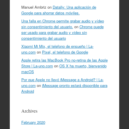
Manuel Ambriz
on
Datally: Una aplicación de
Google para ahorrar datos móviles.
Una falla en Chrome permite grabar audio y vídeo
sin consentimiento del usuario.
on
Chrome puede
ser usado para grabar audio y video sin
consentimiento del usuario
Xiaomi Mi Mix, el telefono de ensueño | La-
uno.com
on
Pixel, el telefono de Google
Apple retira las MacBook Pro no-retina de las Apple
Store | La-uno.com
on
OS X ha muerto, bienvenido
macOS
Por que Apple no llevó iMessage a Android? | La-
uno.com
on
iMessage pronto estará disponible para
Android
Archives
February 2020