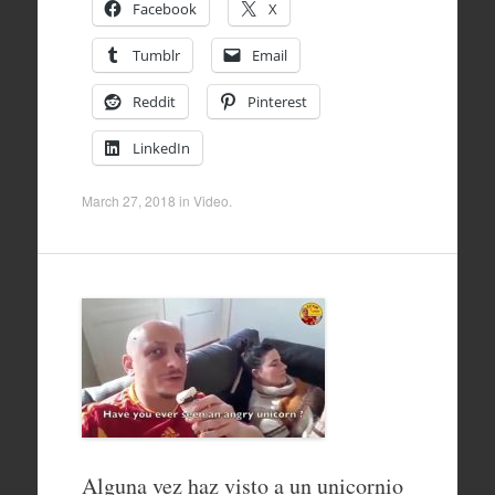
Facebook
X
Tumblr
Email
Reddit
Pinterest
LinkedIn
March 27, 2018
in
Video
.
Alguna vez haz visto a un unicornio