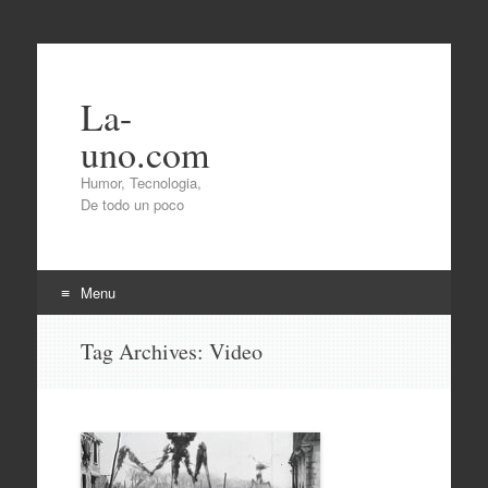
La-
uno.com
Humor, Tecnologia,
De todo un poco
Menu
Skip
Tag Archives:
Video
to
content