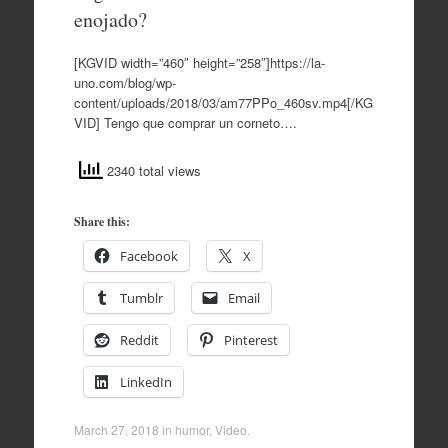
enojado?
[KGVID width=”460″ height=”258″]https://la-
uno.com/blog/wp-
content/uploads/2018/03/am77PPo_460sv.mp4[/KG
VID] Tengo que comprar un corneto….
2340 total views
Share this:
Facebook
X
Tumblr
Email
Reddit
Pinterest
LinkedIn
March 27, 2018
in
humor
,
Video
.