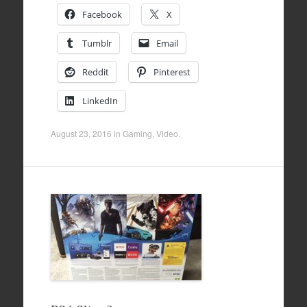
Facebook
X
Tumblr
Email
Reddit
Pinterest
LinkedIn
August 23, 2016
in
Gaming
,
Video
.