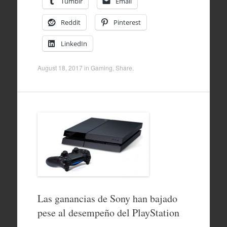
Tumblr
Email
Reddit
Pinterest
LinkedIn
August 18, 2017
in
Gaming
,
Share
.
Las ganancias de Sony han bajado
pese al desempeño del PlayStation