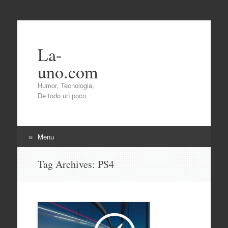
La-
uno.com
Humor, Tecnologia,
De todo un poco
Menu
Skip
Tag Archives:
PS4
to
content