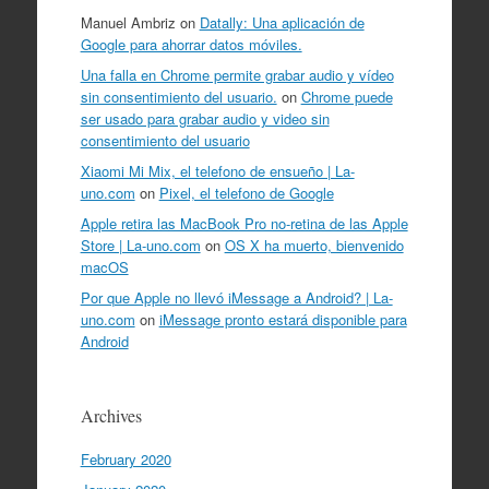
Manuel Ambriz
on
Datally: Una aplicación de
Google para ahorrar datos móviles.
Una falla en Chrome permite grabar audio y vídeo
sin consentimiento del usuario.
on
Chrome puede
ser usado para grabar audio y video sin
consentimiento del usuario
Xiaomi Mi Mix, el telefono de ensueño | La-
uno.com
on
Pixel, el telefono de Google
Apple retira las MacBook Pro no-retina de las Apple
Store | La-uno.com
on
OS X ha muerto, bienvenido
macOS
Por que Apple no llevó iMessage a Android? | La-
uno.com
on
iMessage pronto estará disponible para
Android
Archives
February 2020