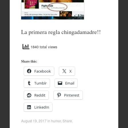
La primera regla chingadamadre!!
1840 total views
Share this:
Facebook
X
Tumblr
Email
Reddit
Pinterest
LinkedIn
August 19, 2017
in
humor
,
Share
.