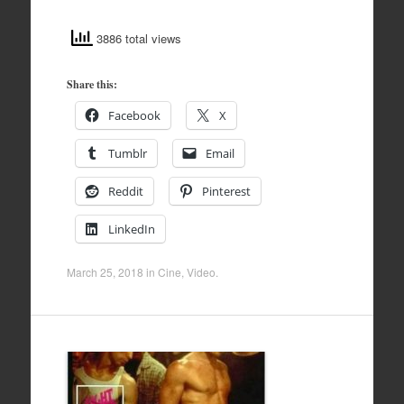
3886 total views
Share this:
Facebook
X
Tumblr
Email
Reddit
Pinterest
LinkedIn
March 25, 2018
in
Cine
,
Video
.