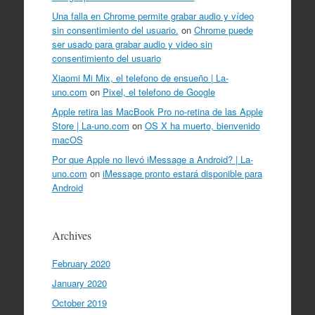
Una falla en Chrome permite grabar audio y vídeo
sin consentimiento del usuario.
on
Chrome puede
ser usado para grabar audio y video sin
consentimiento del usuario
Xiaomi Mi Mix, el telefono de ensueño | La-
uno.com
on
Pixel, el telefono de Google
Apple retira las MacBook Pro no-retina de las Apple
Store | La-uno.com
on
OS X ha muerto, bienvenido
macOS
Por que Apple no llevó iMessage a Android? | La-
uno.com
on
iMessage pronto estará disponible para
Android
Archives
February 2020
January 2020
October 2019