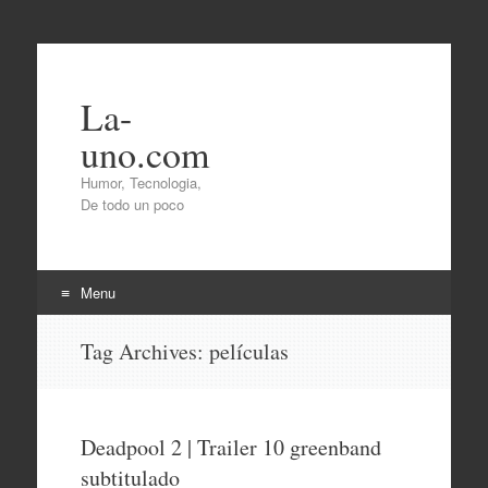
La-
uno.com
Humor, Tecnologia,
De todo un poco
Menu
Skip
Tag Archives:
películas
to
content
Deadpool 2 | Trailer 10 greenband
subtitulado