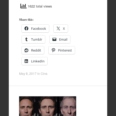
1622 total views
Share this:
Facebook
X
Tumblr
Email
Reddit
Pinterest
LinkedIn
May 8, 2017
in
Cine
.