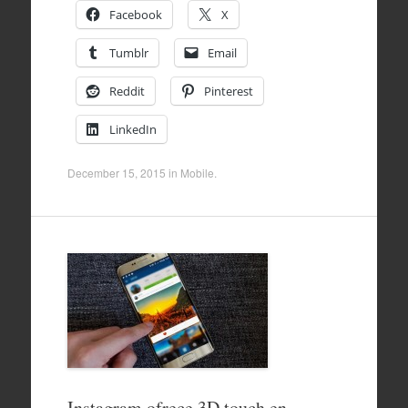
Facebook
X
Tumblr
Email
Reddit
Pinterest
LinkedIn
December 15, 2015
in
Mobile
.
Instagram ofrece 3D touch en