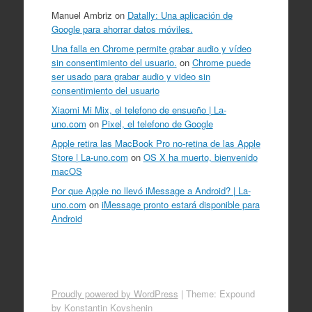
Manuel Ambriz
on
Datally: Una aplicación de
Google para ahorrar datos móviles.
Una falla en Chrome permite grabar audio y vídeo
sin consentimiento del usuario.
on
Chrome puede
ser usado para grabar audio y video sin
consentimiento del usuario
Xiaomi Mi Mix, el telefono de ensueño | La-
uno.com
on
Pixel, el telefono de Google
Apple retira las MacBook Pro no-retina de las Apple
Store | La-uno.com
on
OS X ha muerto, bienvenido
macOS
Por que Apple no llevó iMessage a Android? | La-
uno.com
on
iMessage pronto estará disponible para
Android
Proudly powered by WordPress
|
Theme: Expound
by
Konstantin Kovshenin