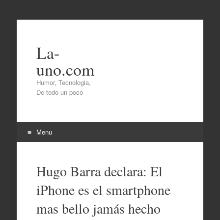
La-
uno.com
Humor, Tecnologia,
De todo un poco
Menu
Skip
to
Hugo Barra declara: El
content
iPhone es el smartphone
mas bello jamás hecho