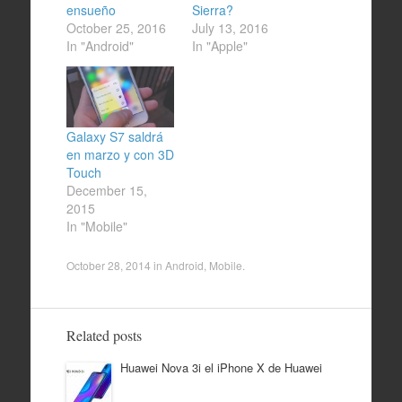
ensueño
Sierra?
October 25, 2016
July 13, 2016
In "Android"
In "Apple"
Galaxy S7 saldrá
en marzo y con 3D
Touch
December 15,
2015
In "Mobile"
October 28, 2014
in
Android
,
Mobile
.
Related posts
Huawei Nova 3i el iPhone X de Huawei