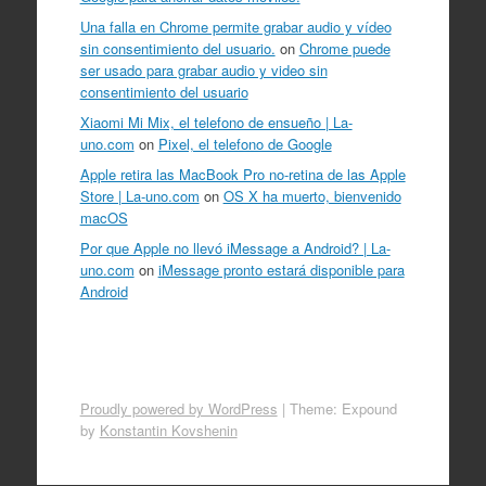
Una falla en Chrome permite grabar audio y vídeo
sin consentimiento del usuario.
on
Chrome puede
ser usado para grabar audio y video sin
consentimiento del usuario
Xiaomi Mi Mix, el telefono de ensueño | La-
uno.com
on
Pixel, el telefono de Google
Apple retira las MacBook Pro no-retina de las Apple
Store | La-uno.com
on
OS X ha muerto, bienvenido
macOS
Por que Apple no llevó iMessage a Android? | La-
uno.com
on
iMessage pronto estará disponible para
Android
Proudly powered by WordPress
|
Theme: Expound
by
Konstantin Kovshenin