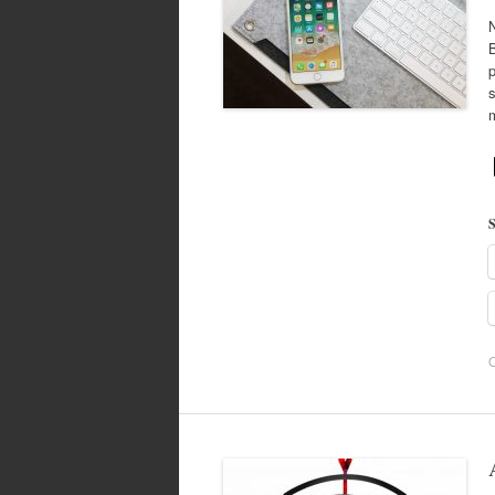
N
S
O