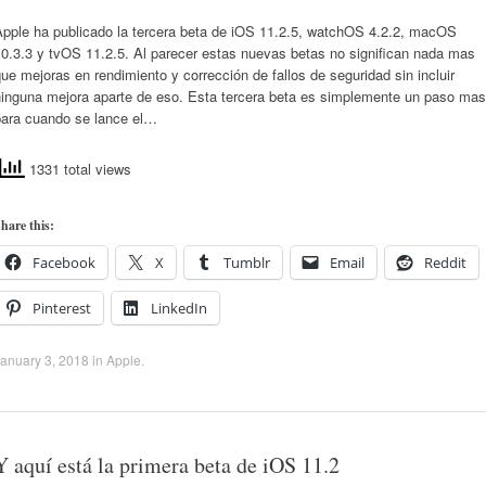
Apple ha publicado la tercera beta de iOS 11.2.5, watchOS 4.2.2, macOS
0.3.3 y tvOS 11.2.5. Al parecer estas nuevas betas no significan nada mas
ue mejoras en rendimiento y corrección de fallos de seguridad sin incluir
ninguna mejora aparte de eso. Esta tercera beta es simplemente un paso mas
para cuando se lance el…
1331 total views
hare this:
Facebook
X
Tumblr
Email
Reddit
Pinterest
LinkedIn
anuary 3, 2018
in
Apple
.
Y aquí está la primera beta de iOS 11.2