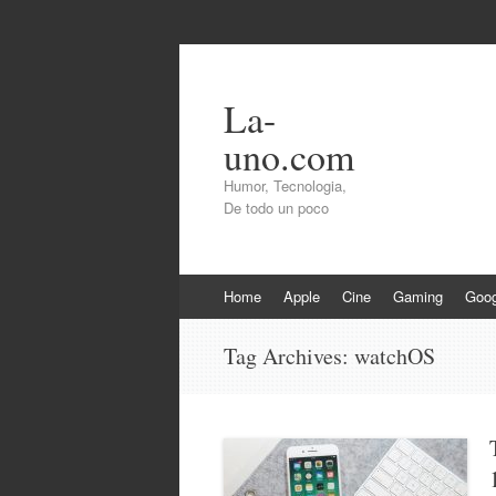
La-
uno.com
Humor, Tecnologia,
De todo un poco
Skip
Home
Apple
Cine
Gaming
Goog
to
content
Tag Archives:
watchOS