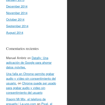
December 2014
November 2014
October 2014
September 2014
August 2014
Comentarios recientes
Manuel Ambriz
on
Datally: Una
aplicación de Google para ahorrar
datos móviles.
Una falla en Chrome permite grabar
audio y vídeo sin consentimiento del
usuario.
on
Chrome puede ser usado
para grabar audio y video sin
consentimiento del usuario
Xiaomi Mi Mix, el telefono de
ensueño | La-uno.com
on
Pixel, el