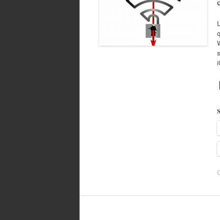
q
s
S
O