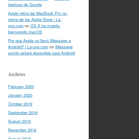
telefono de Google
Apple retira las MacBook Pro no-
retina de las Apple Store | La-
uno.com
on
OS X ha muerto,
bienvenido macOS
Por que Apple no llevó iMessage a
Android? | La-uno.com
on
iMessage
pronto estará disponible para Android
Archives
February 2020
January 2020
October 2019
September 2019
August 2019
November 2018
August 2018