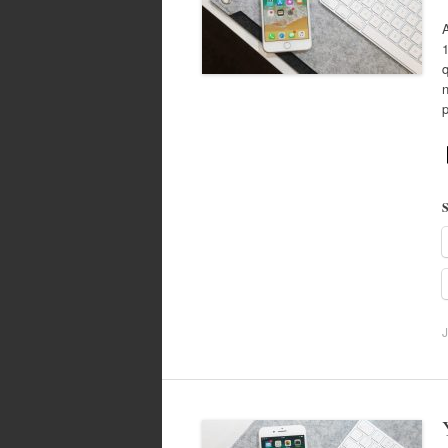
1
q
S
J