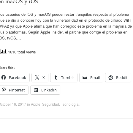
en macOS y iOS
Los usuarios de iOS y macOS pueden estar tranquilos respecto al problema
ue se dió a conocer hoy con la vulnerabilidad en el protocolo de cifrado WiFi
WPA2 ya que Apple afirma que hah corregido este problema en la mayoría de
us plataformas. Según Apple Insider, el parche que corrige el problema en
iOS, tvOS,…
1610 total views
hare this:
Facebook
X
Tumblr
Email
Reddit
Pinterest
LinkedIn
ctober 16, 2017
in
Apple
,
Seguridad
,
Tecnologia
.