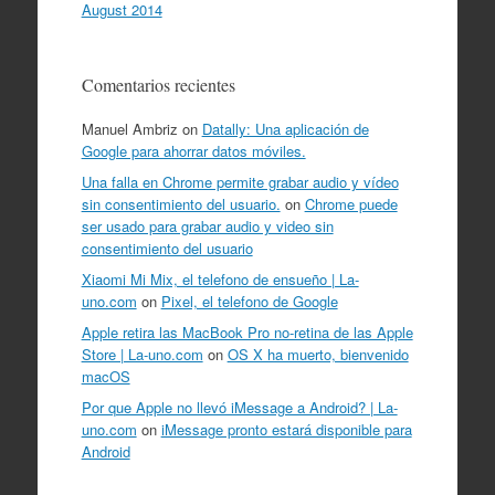
August 2014
Comentarios recientes
Manuel Ambriz
on
Datally: Una aplicación de
Google para ahorrar datos móviles.
Una falla en Chrome permite grabar audio y vídeo
sin consentimiento del usuario.
on
Chrome puede
ser usado para grabar audio y video sin
consentimiento del usuario
Xiaomi Mi Mix, el telefono de ensueño | La-
uno.com
on
Pixel, el telefono de Google
Apple retira las MacBook Pro no-retina de las Apple
Store | La-uno.com
on
OS X ha muerto, bienvenido
macOS
Por que Apple no llevó iMessage a Android? | La-
uno.com
on
iMessage pronto estará disponible para
Android