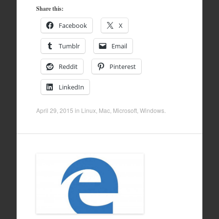
Share this:
Facebook
X
Tumblr
Email
Reddit
Pinterest
LinkedIn
April 29, 2015
in
Linux
,
Mac
,
Microsoft
,
Windows
.