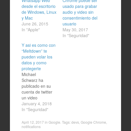
Whatsapp Web
Chrome puede ser
desde el escritorio
usado para grabar
de Windows, Linux
audio y video sin
y Mac
consentimiento del
June 26, 2015
usuario
In "Apple"
May 30, 2017
In "Seguridad"
Y asi es como con
“Meltdown” te
pueden volar los
datos y como
protegerte
Michael
Schwarz‏ ha
publicado en su
cuenta de twitter
un video
ejemplificando el
January 4, 2018
robo de
In "Seguridad"
contraseñas
usando Meltdown.
April 12, 2017
in
Google
. Tags:
devs
,
Google Chrome
,
La idea es
notifications