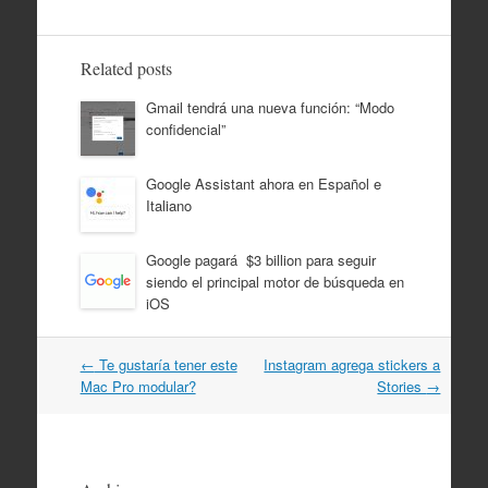
simplemente estar
aprovechando el
fallo para leer de
Related posts
la memoria del
Kernel y obtener
Gmail tendrá una nueva función: “Modo
así la información.
confidencial”
update: al parecer
el video fue
borrado de
Google Assistant ahora en Español e
Youtube. aquí el
Italiano
tweet original:…
Google pagará $3 billion para seguir
siendo el principal motor de búsqueda en
iOS
Post
←
Te gustaría tener este
Instagram agrega stickers a
navigation
Mac Pro modular?
Stories
→