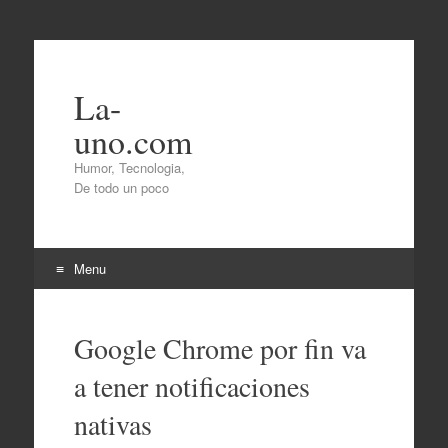
La-
uno.com
Humor, Tecnologia,
De todo un poco
Menu
Skip
to
Google Chrome por fin va
content
a tener notificaciones
nativas