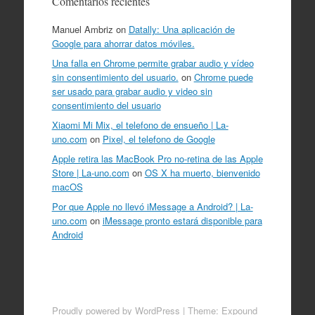
Comentarios recientes
Manuel Ambriz
on
Datally: Una aplicación de
Google para ahorrar datos móviles.
Una falla en Chrome permite grabar audio y vídeo
sin consentimiento del usuario.
on
Chrome puede
ser usado para grabar audio y video sin
consentimiento del usuario
Xiaomi Mi Mix, el telefono de ensueño | La-
uno.com
on
Pixel, el telefono de Google
Apple retira las MacBook Pro no-retina de las Apple
Store | La-uno.com
on
OS X ha muerto, bienvenido
macOS
Por que Apple no llevó iMessage a Android? | La-
uno.com
on
iMessage pronto estará disponible para
Android
Proudly powered by WordPress
|
Theme: Expound